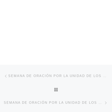
Navegación de entradas
Entrada anterior
SEMANA DE ORACIÓN POR LA UNIDAD DE LOS CRISTIANOS. DÍA 4º: "LO VIEJO HA PASADO"- " O MUNDO ANTIGO PASSOU"
VOLVER A LA LISTA DE 
En
SEMANA DE ORACIÓN POR LA UNIDAD DE LOS CRISTIANOS. DÍA 5º: "UNA NUEVA REALIDAD ESTÁ PRESENTE". "TUDO SE TORNOU UMA REALIDADE NOVA"