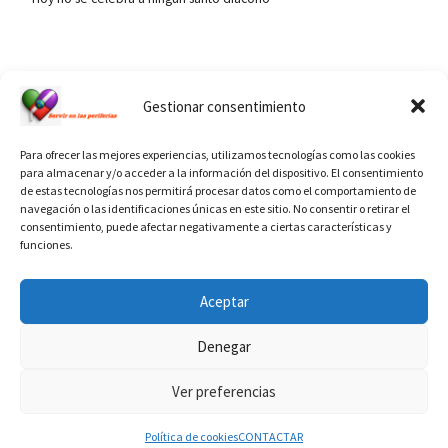
Ver calendario de santos diáconos.
Gestionar consentimiento
Para ofrecer las mejores experiencias, utilizamos tecnologías como las cookies
para almacenar y/o acceder a la información del dispositivo. El consentimiento
de estas tecnologías nos permitirá procesar datos como el comportamiento de
navegación o las identificaciones únicas en este sitio. No consentir o retirar el
consentimiento, puede afectar negativamente a ciertas características y
funciones.
INFORMACIÓN VATICANO
Aceptar
Denegar
Ver preferencias
© 2026
Diaconado permanente
– Todos los derechos reservados
Funciona con
WP
– Diseñado con el
Tema Customizr
Política de cookies
CONTACTAR