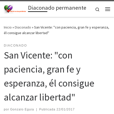
Diaconado permanente
Saltar al contenido
Search
Me
Inicio
»
Diaconado
»
San Vicente: "con paciencia, gran fe y esperanza,
él consigue alcanzar libertad"
DIACONADO
San Vicente: "con
paciencia, gran fe y
esperanza, él consigue
alcanzar libertad"
por
Gonzalo Eguia
|
Publicada
22/01/2017