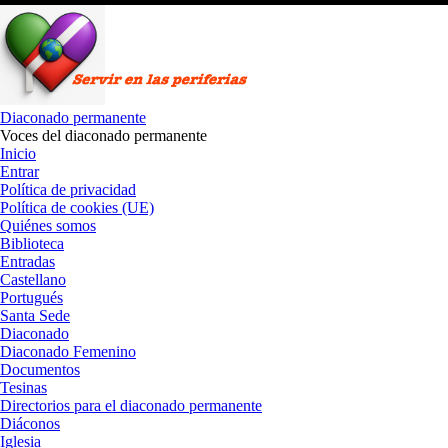
Saltar
al
contenido
Diaconado permanente
Voces del diaconado permanente
Inicio
Entrar
Política de privacidad
Política de cookies (UE)
Quiénes somos
Biblioteca
Entradas
Castellano
Portugués
Santa Sede
Diaconado
Diaconado Femenino
Documentos
Tesinas
Directorios para el diaconado permanente
Diáconos
Iglesia