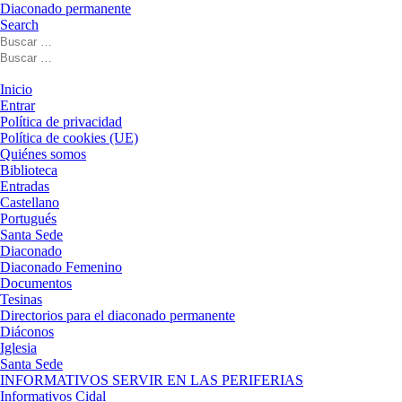
Diaconado permanente
Search
Buscar
Buscar
Buscar
…
Buscar
…
Menú
Inicio
Entrar
Política de privacidad
Política de cookies (UE)
Quiénes somos
Biblioteca
Entradas
Castellano
Portugués
Santa Sede
Diaconado
Diaconado Femenino
Documentos
Tesinas
Directorios para el diaconado permanente
Diáconos
Iglesia
Santa Sede
INFORMATIVOS SERVIR EN LAS PERIFERIAS
Informativos Cidal