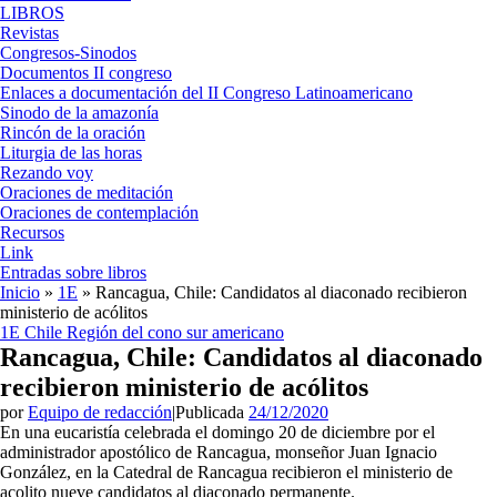
LIBROS
Revistas
Congresos-Sinodos
Documentos II congreso
Enlaces a documentación del II Congreso Latinoamericano
Sinodo de la amazonía
Rincón de la oración
Liturgia de las horas
Rezando voy
Oraciones de meditación
Oraciones de contemplación
Recursos
Link
Entradas sobre libros
Inicio
»
1E
»
Rancagua, Chile: Candidatos al diaconado recibieron
ministerio de acólitos
1E
Chile
Región del cono sur americano
Rancagua, Chile: Candidatos al diaconado
recibieron ministerio de acólitos
por
Equipo de redacción
|
Publicada
24/12/2020
En una eucaristía celebrada el domingo 20 de diciembre por el
administrador apostólico de Rancagua, monseñor Juan Ignacio
González, en la Catedral de Rancagua recibieron el ministerio de
acolito nueve candidatos al diaconado permanente.