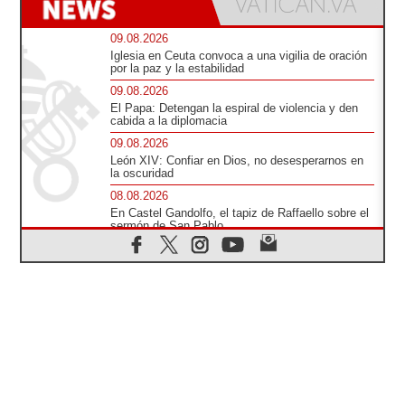
09.08.2026
Iglesia en Ceuta convoca a una vigilia de oración
por la paz y la estabilidad
09.08.2026
El Papa: Detengan la espiral de violencia y den
cabida a la diplomacia
09.08.2026
León XIV: Confiar en Dios, no desesperarnos en
la oscuridad
08.08.2026
En Castel Gandolfo, el tapiz de Raffaello sobre el
sermón de San Pablo
08.08.2026
En Colombia, «la paz no se compra con una
firma»
08.08.2026
En Venezuela celebraron los 416 años del Santo
Cristo de La Grita
08.08.2026
El Papa: en Santa Ágata contemplamos la
victoria del amor sobre la muerte