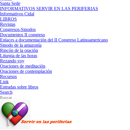
Santa Sede
INFORMATIVOS SERVIR EN LAS PERIFERIAS
Informativos Cidal
LIBROS
Revistas
Congresos-Sinodos
Documentos II congreso
Enlaces a documentación del II Congreso Latinoamericano
Sinodo de la amazonía
Rincón de la oración
Liturgia de las horas
Rezando voy
Oraciones de meditación
Oraciones de contemplación
Recursos
Link
Entradas sobre libros
Search
Buscar
Buscar
…