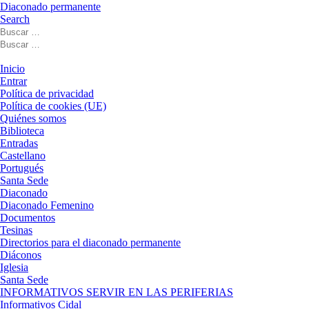
Diaconado permanente
Search
Buscar
Buscar
Buscar
…
Buscar
…
Menú
Inicio
Entrar
Política de privacidad
Política de cookies (UE)
Quiénes somos
Biblioteca
Entradas
Castellano
Portugués
Santa Sede
Diaconado
Diaconado Femenino
Documentos
Tesinas
Directorios para el diaconado permanente
Diáconos
Iglesia
Santa Sede
INFORMATIVOS SERVIR EN LAS PERIFERIAS
Informativos Cidal