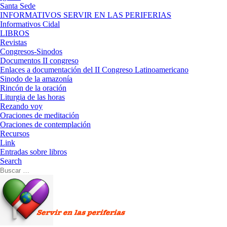
Santa Sede
INFORMATIVOS SERVIR EN LAS PERIFERIAS
Informativos Cidal
LIBROS
Revistas
Congresos-Sinodos
Documentos II congreso
Enlaces a documentación del II Congreso Latinoamericano
Sinodo de la amazonía
Rincón de la oración
Liturgia de las horas
Rezando voy
Oraciones de meditación
Oraciones de contemplación
Recursos
Link
Entradas sobre libros
Search
Buscar
Buscar
…