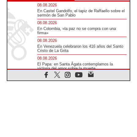
08.08.2026
En Castel Gandolfo, el tapiz de Raffaello sobre el
sermón de San Pablo
08.08.2026
En Colombia, «la paz no se compra con una
firma»
08.08.2026
En Venezuela celebraron los 416 años del Santo
Cristo de La Grita
08.08.2026
El Papa: en Santa Ágata contemplamos la
victoria del amor sobre la muerte
08.08.2026
León XIV visitará el Santuario de la Madre del
Buen Consejo de Genazzano
07.08.2026
Filipinas: el Vicariato Apostólico de Calapán se
convierte en diócesis
07.08.2026
Honduras: Los desplazados invisibles de una
crisis olvidada
07.08.2026
Bokalic: "En Argentina el Papa León señalará el