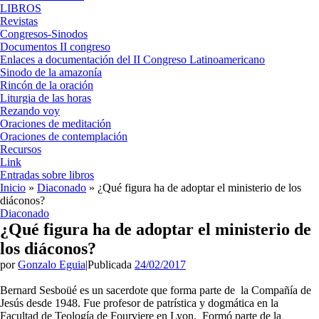
LIBROS
Revistas
Congresos-Sinodos
Documentos II congreso
Enlaces a documentación del II Congreso Latinoamericano
Sinodo de la amazonía
Rincón de la oración
Liturgia de las horas
Rezando voy
Oraciones de meditación
Oraciones de contemplación
Recursos
Link
Entradas sobre libros
Inicio
»
Diaconado
»
¿Qué figura ha de adoptar el ministerio de los
diáconos?
Diaconado
¿Qué figura ha de adoptar el ministerio de
los diáconos?
por
Gonzalo Eguia
|
Publicada
24/02/2017
Bernard Sesboüé es un sacerdote que forma parte de
la Compañía de
Jesús desde 1948. Fue profesor de patrística y dogmática en la
Facultad de Teología de Fourviere en Lyon. Formó parte de la