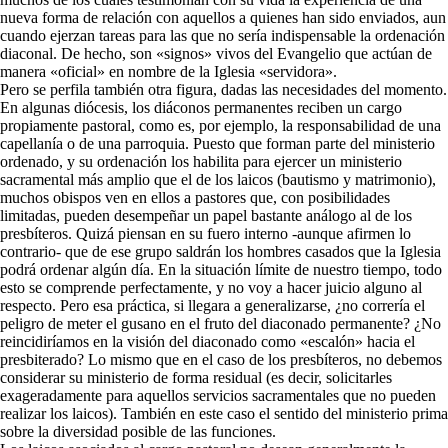
nueva forma de relación con aquellos a quienes han sido enviados, aun
cuando ejerzan tareas para las que no sería indispensable la ordenación
diaconal. De hecho, son «signos» vivos del Evangelio que actúan de
manera «oficial» en nombre de la Iglesia «servidora».
Pero se perfila también otra figura, dadas las necesidades del momento.
En algunas diócesis, los diáconos permanentes reciben un cargo
propiamente pastoral, como es, por ejemplo, la responsabilidad de una
capellanía o de una parroquia. Puesto que forman parte del ministerio
ordenado, y su ordenación los habilita para ejercer un ministerio
sacramental más amplio que el de los laicos (bautismo y matrimonio),
muchos obispos ven en ellos a pastores que, con posibilidades
limitadas, pueden desempeñar un papel bastante análogo al de los
presbíteros. Quizá piensan en su fuero interno -aunque afirmen lo
contrario- que de ese grupo saldrán los hombres casados que la Iglesia
podrá ordenar algún día. En la situación límite de nuestro tiempo, todo
esto se comprende perfectamente, y no voy a hacer juicio alguno al
respecto. Pero esa práctica, si llegara a generalizarse, ¿no correría el
peligro de meter el gusano en el fruto del diaconado permanente? ¿No
reincidiríamos en la visión del diaconado como «escalón» hacia el
presbiterado? Lo mismo que en el caso de los presbíteros, no debemos
considerar su ministerio de forma residual (es decir, solicitarles
exageradamente para aquellos servicios sacramentales que no pueden
realizar los laicos). También en este caso el sentido del ministerio prima
sobre la diversidad posible de las funciones.