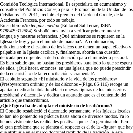
Comisión Teológica Internacional. Es especialista en ecumenismo y
consultor del Pontificio Consejo para la Promoción de la Unidad de los
Cristianos. En 2011, recibió el premio del Cardenal Grente, de la
Academia Francesa, por todo su trabajo.
En su libro
«No tengáis miedo»
(Editorial Sal Terrae, ISBN
9788429312584) Sesboüé nos invita a verificar primero nuestro
lenguaje y nuestras referencias. ¿Qué ministerios se requieren en la
Iglesia de hoy y para el mundo de mañana?. A continuación,
reflexiona sobre el estatuto de los laicos que tienen un papel efectivo y
palpable en la Iglesia católica y, finalmente, aborda una cuestión
delicada pero urgente: la de la ordenación para el ministerio pastoral.
Es bien sabido que no bastan los presbíteros para todo lo que se espera
de ellos. ¿Qué hacer, entonces, en una Iglesia que no puede prescindir
de la eucaristía o de la reconciliación sacramental?.
El capitulo segundo «El ministerio y la vida de los presbíteros»
(Presbyterorum ordinis) y de los diáconos «(Págs. 86-116) recoge un
apartado dedicado titulado «Hacia nuevas figuras de los ministerios
presbiteral y diaconal» y dedica un apartado que es el contenido del
articulo que transcribimos.
¿Qué figura ha de adoptar el ministerio de los diáconos?
El Concilio restableció el diaconado permanente, y las Iglesias locales
lo han ido poniendo en práctica hasta ahora de diversos modos. Ya lo
hemos visto entre las realidades positivas que están germinando. Pero
el gran problema que se plantea al respecto es el de la «figura» que hay
que atribuirle en el marco doctrinal recibido de la tradición. A este