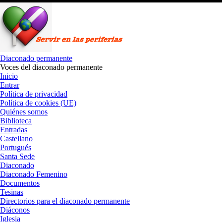
Saltar
al
contenido
Diaconado permanente
Voces del diaconado permanente
Inicio
Entrar
Política de privacidad
Política de cookies (UE)
Quiénes somos
Biblioteca
Entradas
Castellano
Portugués
Santa Sede
Diaconado
Diaconado Femenino
Documentos
Tesinas
Directorios para el diaconado permanente
Diáconos
Iglesia