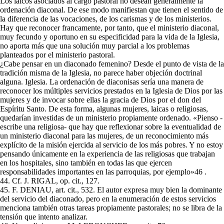
Los laicos asociados al cargo pastoral no desean generalmente la
ordenación diaconal. De ese modo manifiestan que tienen el sentido de
la diferencia de las vocaciones, de los carismas y de los ministerios.
Hay que reconocer francamente, por tanto, que el ministerio diaconal,
muy fecundo y oportuno en su especificidad para la vida de la Iglesia,
no aporta más que una solución muy parcial a los problemas
planteados por el ministerio pastoral.
¿Cabe pensar en un diaconado femenino? Desde el punto de vista de la
tradición misma de la Iglesia, no parece haber objeción doctrinal
alguna. Iglesia. La ordenación de diaconisas sería una manera de
reconocer los múltiples servicios prestados en la Iglesia de Dios por las
mujeres y de invocar sobre ellas la gracia de Dios por el don del
Espíritu Santo. De esta forma, algunas mujeres, laicas o religiosas,
quedarían investidas de un ministerio propiamente ordenado. «Pienso -
escribe una religiosa- que hay que reflexionar sobre la eventualidad de
un ministerio diaconal para las mujeres, de un reconocimiento más
explícito de la misión ejercida al servicio de los más pobres. Y no estoy
pensando únicamente en la experiencia de las religiosas que trabajan
en los hospitales, sino también en todas las que ejercen
responsabilidades importantes en las parroquias, por ejemplo»46 .
44. Cf. J. RIGAL, op. cit., 127.
45. F. DENIAU, art. cit., 532. El autor expresa muy bien la dominante
del servicio del diaconado, pero en la enumeración de estos servicios
menciona también otras tareas propiamente pastorales; no se libra de la
tensión que intento analizar.