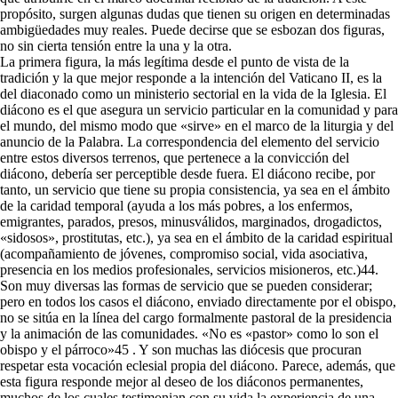
propósito, surgen algunas dudas que tienen su origen en determinadas
ambigüedades muy reales. Puede decirse que se esbozan dos figuras,
no sin cierta tensión entre la una y la otra.
La primera figura, la más legítima desde el punto de vista de la
tradición y la que mejor responde a la intención del Vaticano II, es la
del diaconado como un ministerio sectorial en la vida de la Iglesia. El
diácono es el que asegura un servicio particular en la comunidad y para
el mundo, del mismo modo que «sirve» en el marco de la liturgia y del
anuncio de la Palabra. La correspondencia del elemento del servicio
entre estos diversos terrenos, que pertenece a la convicción del
diácono, debería ser perceptible desde fuera. El diácono recibe, por
tanto, un servicio que tiene su propia consistencia, ya sea en el ámbito
de la caridad temporal (ayuda a los más pobres, a los enfermos,
emigrantes, parados, presos, minusválidos, marginados, drogadictos,
«sidosos», prostitutas, etc.), ya sea en el ámbito de la caridad espiritual
(acompañamiento de jóvenes, compromiso social, vida asociativa,
presencia en los medios profesionales, servicios misioneros, etc.)44.
Son muy diversas las formas de servicio que se pueden considerar;
pero en todos los casos el diácono, enviado directamente por el obispo,
no se sitúa en la línea del cargo formalmente pastoral de la presidencia
y la animación de las comunidades. «No es «pastor» como lo son el
obispo y el párroco»45 . Y son muchas las diócesis que procuran
respetar esta vocación eclesial propia del diácono. Parece, además, que
esta figura responde mejor al deseo de los diáconos permanentes,
muchos de los cuales testimonian con su vida la experiencia de una