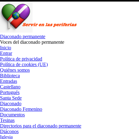
Saltar
al
contenido
Diaconado permanente
Voces del diaconado permanente
Inicio
Entrar
Política de privacidad
Política de cookies (UE)
Quiénes somos
Biblioteca
Entradas
Castellano
Portugués
Santa Sede
Diaconado
Diaconado Femenino
Documentos
Tesinas
Directorios para el diaconado permanente
Diáconos
Iglesia