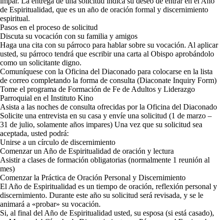
impar. La entrega de una solicitud indica su deseo de entrar en el Año
de Espiritualidad, que es un año de oración formal y discernimiento
espiritual.
Pasos en el proceso de solicitud
Discuta su vocación con su familia y amigos
Haga una cita con su párroco para hablar sobre su vocación. Al aplicar
usted, su párroco tendrá que escribir una carta al Obispo aprobándolo
como un solicitante digno.
Comuníquese con la Oficina del Diaconado para colocarse en la lista
de correo completando la forma de consulta (Diaconate Inquiry Form)
Tome el programa de Formación de Fe de Adultos y Liderazgo
Parroquial en el Instituto Kino
Asista a las noches de consulta ofrecidas por la Oficina del Diaconado
Solicite una entrevista en su casa y envíe una solicitud (1 de marzo –
31 de julio, solamente años impares) Una vez que su solicitud sea
aceptada, usted podrá:
Unirse a un círculo de discernimiento
Comenzar un Año de Espiritualidad de oración y lectura
Asistir a clases de formación obligatorias (normalmente 1 reunión al
mes)
Comenzar la Práctica de Oración Personal y Discernimiento
El Año de Espiritualidad es un tiempo de oración, reflexión personal y
discernimiento. Durante este año su solicitud será revisada, y se le
animará a «probar» su vocación.
Si, al final del Año de Espiritualidad usted, su esposa (si está casado),