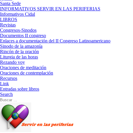
Santa Sede
INFORMATIVOS SERVIR EN LAS PERIFERIAS
Informativos Cidal
LIBROS
Revistas
Congresos-Sinodos
Documentos II congreso
Enlaces a documentación del II Congreso Latinoamericano
Sinodo de la amazonía
Rincón de la oración
Liturgia de las horas
Rezando voy
Oraciones de meditación
Oraciones de contemplación
Recursos
Link
Entradas sobre libros
Search
Buscar
Buscar
…