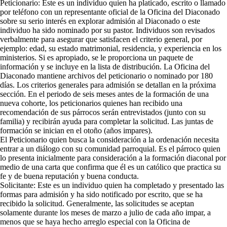
Peticionario: Este es un individuo quien ha platicado, escrito o llamado
por teléfono con un representante oficial de la Oficina del Diaconado
sobre su serio interés en explorar admisión al Diaconado o este
individuo ha sido nominado por su pastor. Individuos son revisados
verbalmente para asegurar que satisfacen el criterio general, por
ejemplo: edad, su estado matrimonial, residencia, y experiencia en los
ministerios. Si es apropiado, se le proporciona un paquete de
información y se incluye en la lista de distribución. La Oficina del
Diaconado mantiene archivos del peticionario o nominado por 180
días. Los criterios generales para admisión se detallan en la próxima
sección. En el periodo de seis meses antes de la formación de una
nueva cohorte, los peticionarios quienes han recibido una
recomendación de sus párrocos serán entrevistados (junto con su
familia) y recibirán ayuda para completar la solicitud. Las juntas de
formación se inician en el otoño (años impares).
El Peticionario quien busca la consideración a la ordenación necesita
entrar a un diálogo con su comunidad parroquial. Es el párroco quien
lo presenta inicialmente para consideración a la formación diaconal por
medio de una carta que confirma que él es un católico que practica su
fe y de buena reputación y buena conducta.
Solicitante: Este es un individuo quien ha completado y presentado las
formas para admisión y ha sido notificado por escrito, que se ha
recibido la solicitud. Generalmente, las solicitudes se aceptan
solamente durante los meses de marzo a julio de cada año impar, a
menos que se haya hecho arreglo especial con la Oficina de