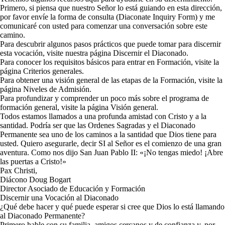
Primero, si piensa que nuestro Señor lo está guiando en esta dirección,
por favor envíe la forma de consulta (Diaconate Inquiry Form) y me
comunicaré con usted para comenzar una conversación sobre este
camino.
Para descubrir algunos pasos prácticos que puede tomar para discernir
esta vocación, visite nuestra página Discernir el Diaconado.
Para conocer los requisitos básicos para entrar en Formación, visite la
página Criterios generales.
Para obtener una visión general de las etapas de la Formación, visite la
página Niveles de Admisión.
Para profundizar y comprender un poco más sobre el programa de
formación general, visite la página Visión general.
Todos estamos llamados a una profunda amistad con Cristo y a la
santidad. Podría ser que las Ordenes Sagradas y el Diaconado
Permanente sea uno de los caminos a la santidad que Dios tiene para
usted. Quiero asegurarle, decir SI al Señor es el comienzo de una gran
aventura. Como nos dijo San Juan Pablo II: «¡No tengas miedo! ¡Abre
las puertas a Cristo!»
Pax Christi,
Diácono Doug Bogart
Director Asociado de Educación y Formación
Discernir una Vocación al Diaconado
¿Qué debe hacer y qué puede esperar si cree que Dios lo está llamando
al Diaconado Permanente?
Primero hable con su familia, amigos cercanos y de confianza y, por