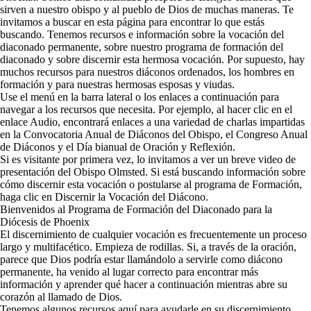
sirven a nuestro obispo y al pueblo de Dios de muchas maneras. Te
invitamos a buscar en esta página para encontrar lo que estás
buscando. Tenemos recursos e información sobre la vocación del
diaconado permanente, sobre nuestro programa de formación del
diaconado y sobre discernir esta hermosa vocación. Por supuesto, hay
muchos recursos para nuestros diáconos ordenados, los hombres en
formación y para nuestras hermosas esposas y viudas.
Use el menú en la barra lateral o los enlaces a continuación para
navegar a los recursos que necesita. Por ejemplo, al hacer clic en el
enlace Audio, encontrará enlaces a una variedad de charlas impartidas
en la Convocatoria Anual de Diáconos del Obispo, el Congreso Anual
de Diáconos y el Día bianual de Oración y Reflexión.
Si es visitante por primera vez, lo invitamos a ver un breve video de
presentación del Obispo Olmsted. Si está buscando información sobre
cómo discernir esta vocación o postularse al programa de Formación,
haga clic en Discernir la Vocación del Diácono.
Bienvenidos al Programa de Formación del Diaconado para la
Diócesis de Phoenix
El discernimiento de cualquier vocación es frecuentemente un proceso
largo y multifacético. Empieza de rodillas. Si, a través de la oración,
parece que Dios podría estar llamándolo a servirle como diácono
permanente, ha venido al lugar correcto para encontrar más
información y aprender qué hacer a continuación mientras abre su
corazón al llamado de Dios.
Tenemos algunos recursos aquí para ayudarle en su discernimiento.