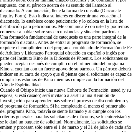
supuesto, con su párroco acerca de su sentido del llamado al
diaconado. A continuación, llene la forma de consulta (Diaconate
Inquiry Form). Esto indica su interés en discernir una vocación al
diaconado, lo establece como peticionario y lo coloca en la lista de
distribución para peticionarios. Me comunicaré con usted y podremos
comenzar a hablar sobre sus circunstancias y situación particular.
Una formación fundamental de catequesis es una parte integral de la
formación diaconal. Antes de entrar al programa de formación, se
requiere el cumplimiento del programa combinado de Formación de Fe
de Adultos y Liderazgo Parroquial ofrecido en español o inglés por
parte del Instituto Kino de la Diócesis de Phoenix. Los solicitantes se
pueden aceptar después de cumplir con el primer año del programa
Kino si cuentan con un fuerte apoyo de su párroco. Un párroco deberá
indicar en su carta de apoyo que él piensa que el solicitante es capaz de
cumplir los estudios de Kino mientras cumple con la formación del
Año de Espiritualidad.
Cuando el Obispo inicie una nueva Cohorte de Formación, usted (y su
esposa, si está casado) será invitado a asistir a una Reunión de
Investigación para aprender más sobre el proceso de discernimiento y
el programa de formación. Si ha completado al menos el primer año
del programa Kino, todavía se siente llamado y si cumple con los
criterios generales para los solicitantes de diáconos, se le entrevistará y
se le dará un paquete de solicitud. Normalmente, las solicitudes se
emiten y procesan sólo entre el 1 de marzo y el 31 de julio de cada año