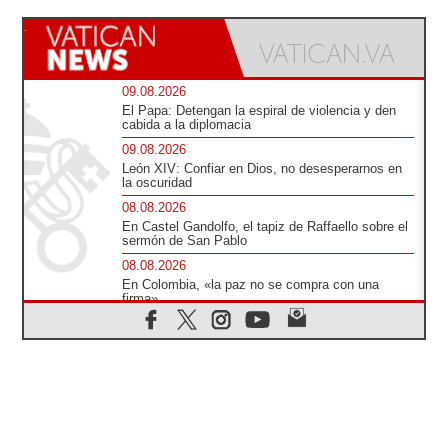
09.08.2026
El Papa: Detengan la espiral de violencia y den
cabida a la diplomacia
09.08.2026
León XIV: Confiar en Dios, no desesperarnos en
la oscuridad
08.08.2026
En Castel Gandolfo, el tapiz de Raffaello sobre el
sermón de San Pablo
08.08.2026
En Colombia, «la paz no se compra con una
firma»
08.08.2026
En Venezuela celebraron los 416 años del Santo
Cristo de La Grita
08.08.2026
El Papa: en Santa Ágata contemplamos la
victoria del amor sobre la muerte
08.08.2026