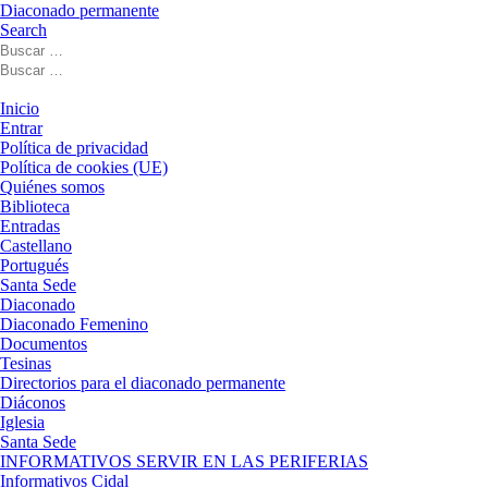
Diaconado permanente
Search
Buscar
Buscar
Buscar
…
Buscar
…
Menú
Inicio
Entrar
Política de privacidad
Política de cookies (UE)
Quiénes somos
Biblioteca
Entradas
Castellano
Portugués
Santa Sede
Diaconado
Diaconado Femenino
Documentos
Tesinas
Directorios para el diaconado permanente
Diáconos
Iglesia
Santa Sede
INFORMATIVOS SERVIR EN LAS PERIFERIAS
Informativos Cidal