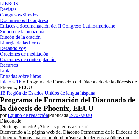
LIBROS
Revistas
Congresos-Sinodos
Documentos II congreso
Enlaces a documentación del II Congreso Latinoamericano
Sinodo de la amazonía
Rincón de la oración
Liturgia de las horas
Rezando voy
Oraciones de meditación
Oraciones de contemplación
Recursos
Link
Entradas sobre libros
Inicio
»
1E
»
Programa de Formación del Diaconado de la diócesis de
Phoenix, EEUU
1E
Región de Estados Unidos de lengua hispana
Programa de Formación del Diaconado de
la diócesis de Phoenix, EEUU
por
Equipo de redacción
|
Publicada
24/07/2020
Diaconado
¡No tengas miedo! ¡Abre las puertas a Cristo!
Bienvenido a la página web del Diácono Permanente de la Diócesis de
Phoenix. Somos una comunidad próspera de clérigos católicos que