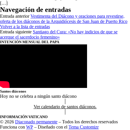
[…]
Navegación de entradas
Entrada anterior
Vestimenta del Diácono y oraciones para revestirse,
oferta de los diáconos de la Arquidiócesis de San Juan de Puerto Rico
Volver a la lista de entradas
Entrada siguiente
Santiago del Cura: «No hay indicios de que se
acerque el sacerdocio femenino»
INTENCIÓN MENSUAL DEL PAPA
Santos diáconos
Hoy no se celebra a ningún santo diácono
Ver calendario de santos diáconos.
INFORMACIÓN VATICANO
© 2026
Diaconado permanente
– Todos los derechos reservados
Funciona con
WP
– Diseñado con el
Tema Customizr