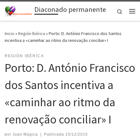
Diaconado permanente
Saltar al contenido
Search
Me
Inicio
»
Región Ibérica
»
Porto: D. António Francisco dos Santos
incentiva a «caminhar ao ritmo da renovação conciliar» I
REGIÓN IBÉRICA
Porto: D. António Francisco
dos Santos incentiva a
«caminhar ao ritmo da
renovação conciliar» I
por
Juan Múgica
|
Publicada
15/12/2015