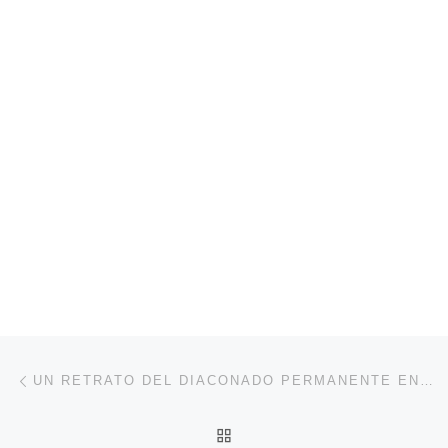
Navegación de entradas
Entrada anterior
UN RETRATO DEL DIACONADO PERMANENTE EN EEUU
VOLVER A LA LISTA DE 