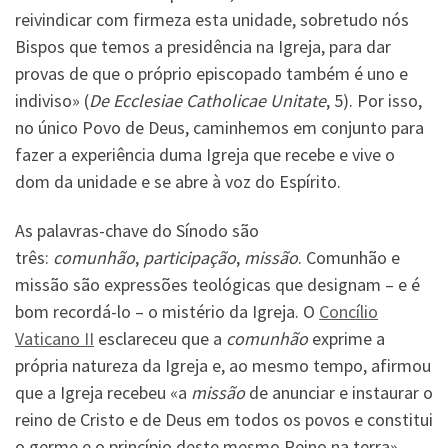
reivindicar com firmeza esta unidade, sobretudo nós
Bispos que temos a presidência na Igreja, para dar
provas de que o próprio episcopado também é uno e
indiviso» (
De Ecclesiae Catholicae Unitate
, 5). Por isso,
no único Povo de Deus, caminhemos em conjunto para
fazer a experiência duma Igreja que recebe e vive o
dom da unidade e se abre à voz do Espírito.
As palavras-chave do Sínodo são
três:
comunhão
,
participação
,
missão
. Comunhão e
missão são expressões teológicas que designam – e é
bom recordá-lo – o mistério da Igreja. O
Concílio
Vaticano II
esclareceu que a
comunhão
exprime a
própria natureza da Igreja e, ao mesmo tempo, afirmou
que a Igreja recebeu «a
missão
de anunciar e instaurar o
reino de Cristo e de Deus em todos os povos e constitui
o germe e o princípio deste mesmo Reino na terra»