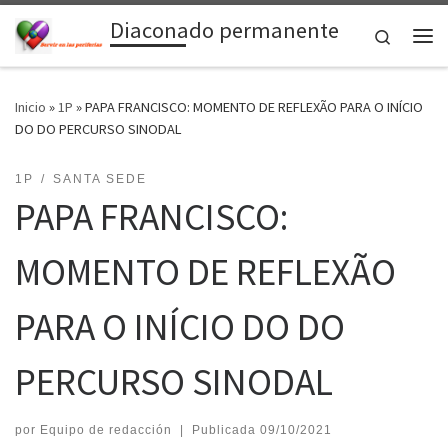
Diaconado permanente
Saltar al contenido
Search
Me
Inicio
»
1P
»
PAPA FRANCISCO: MOMENTO DE REFLEXÃO PARA O INÍCIO
DO DO PERCURSO SINODAL
1P
SANTA SEDE
PAPA FRANCISCO:
MOMENTO DE REFLEXÃO
PARA O INÍCIO DO DO
PERCURSO SINODAL
por
Equipo de redacción
|
Publicada
09/10/2021