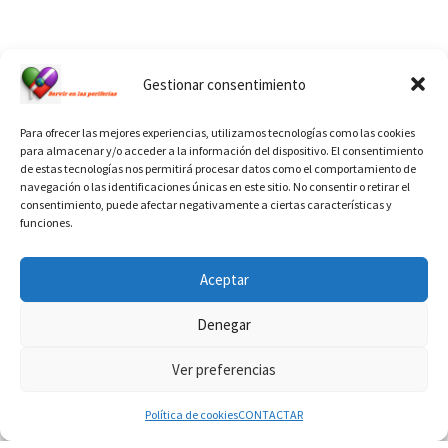
Ver calendario de santos diáconos.
Gestionar consentimiento
Para ofrecer las mejores experiencias, utilizamos tecnologías como las cookies
para almacenar y/o acceder a la información del dispositivo. El consentimiento
de estas tecnologías nos permitirá procesar datos como el comportamiento de
navegación o las identificaciones únicas en este sitio. No consentir o retirar el
consentimiento, puede afectar negativamente a ciertas características y
funciones.
INFORMACIÓN VATICANO
Aceptar
Denegar
Ver preferencias
© 2026
Diaconado permanente
– Todos los derechos reservados
Funciona con
WP
– Diseñado con el
Tema Customizr
Política de cookies
CONTACTAR