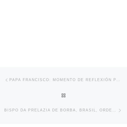
Navegación de entradas
Entrada anterior
PAPA FRANCISCO: MOMENTO DE REFLEXIÓN PARA EL INICIO DEL PROCESO SINODAL
VOLVER A LA LISTA DE 
En
BISPO DA PRELAZIA DE BORBA, BRASIL, ORDENA DOIS DIÁCONOS PERMANENTES