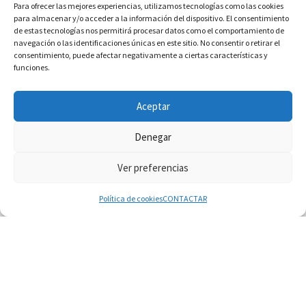
Para ofrecer las mejores experiencias, utilizamos tecnologías como las cookies
para almacenar y/o acceder a la información del dispositivo. El consentimiento
de estas tecnologías nos permitirá procesar datos como el comportamiento de
navegación o las identificaciones únicas en este sitio. No consentir o retirar el
consentimiento, puede afectar negativamente a ciertas características y
funciones.
INFORMACIÓN VATICANO
Aceptar
Denegar
Ver preferencias
© 2026
Diaconado permanente
– Todos los derechos reservados
Funciona con
WP
– Diseñado con el
Tema Customizr
Política de cookies
CONTACTAR
06.08.2026
León XIV: La revolución del Evangelio derriba los
muros que separan