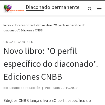
Diaconado permanente
Saltar al contenido
Search
Me
Inicio
»
Uncategorized
»
Novo libro: "O perfil específico do
diaconado". Ediciones CNBB
UNCATEGORIZED
Novo libro: "O perfil
específico do diaconado".
Ediciones CNBB
por
Equipo de redacción
|
Publicada
29/10/2019
Edições CNBB lança o livro «O perfil específico do