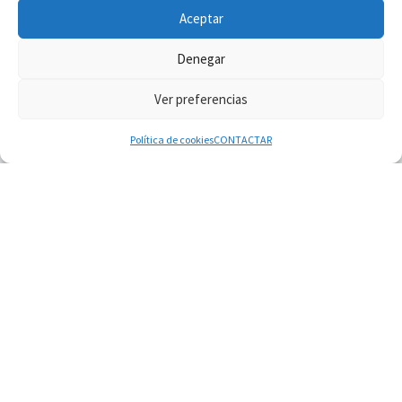
Aceptar
Denegar
Ver preferencias
© 2026
Diaconado permanente
– Todos los derechos reservados
Funciona con
WP
– Diseñado con el
Tema Customizr
Política de cookies
CONTACTAR
06.08.2026
Cardenal Parolin: La paz comienza con la
empatía al dolor del otro
06.08.2026
Fray Marco Vianelli: Aprender el Evangelio de la
Paz en la Escuela de San Francisco
06.08.2026
La visita del Papa León XIV a Asís en un minuto
06.08.2026
El agradecimiento de los jóvenes al Papa: «Hoy