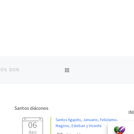
VOLVER A LA LISTA DE 
MOS DON
Santos diáconos
IN
Santos Agapito, Januario, Felicísimo,
06
Magono, Esteban y Vicente
Ago