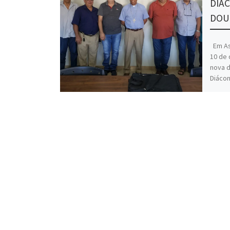
DIÁ
DOUR
Em Ass
10 de 
nova d
Diáco