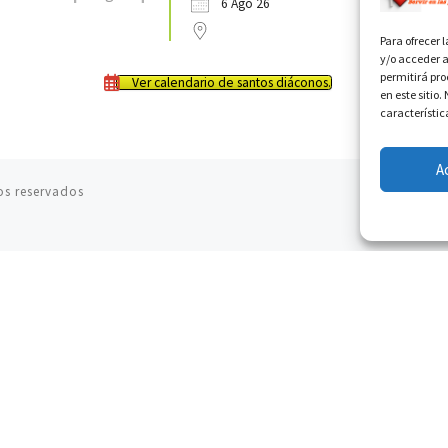
6 Ago 26
Para ofrecer 
y/o acceder a
permitirá pr
Ver calendario de santos diáconos.
en este sitio
característic
A
os reservados
06.08.2026
Cardenal Parolin: La paz comienza con la
empatía al dolor del otro
06.08.2026
Fray Marco Vianelli: Aprender el Evangelio de la
Paz en la Escuela de San Francisco
06.08.2026