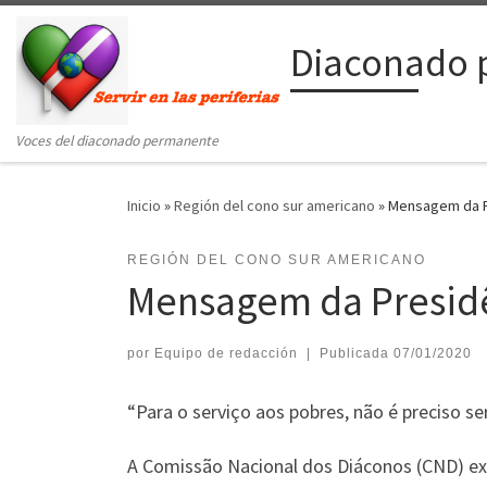
Saltar al contenido
Diaconado 
Voces del diaconado permanente
Inicio
»
Región del cono sur americano
»
Mensagem da P
REGIÓN DEL CONO SUR AMERICANO
Mensagem da Presidê
por
Equipo de redacción
|
Publicada
07/01/2020
“Para o serviço aos pobres, não é preciso se
A Comissão Nacional dos Diáconos (CND) ex