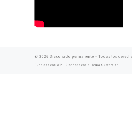
© 2026
Diaconado permanente
– Todos los derech
Funciona con
WP
– Diseñado con el
Tema Customizr