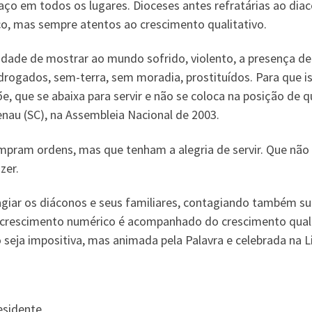
ço em todos os lugares. Dioceses antes refratárias ao diac
o, mas sempre atentos ao crescimento qualitativo.
idade de mostrar ao mundo sofrido, violento, a presença 
rogados, sem-terra, sem moradia, prostituídos. Para que is
e, que se abaixa para servir e não se coloca na posição de
nau (SC), na Assembleia Nacional de 2003.
mpram ordens, mas que tenham a alegria de servir. Que n
zer.
agiar os diáconos e seus familiares, contagiando também s
rescimento numérico é acompanhado do crescimento qualita
seja impositiva, mas animada pela Palavra e celebrada na Li
esidente