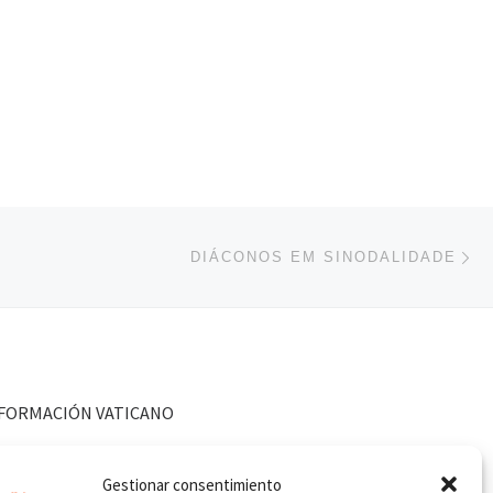
En
ENTRADAS
DIÁCONOS EM SINODALIDADE
FORMACIÓN VATICANO
Gestionar consentimiento