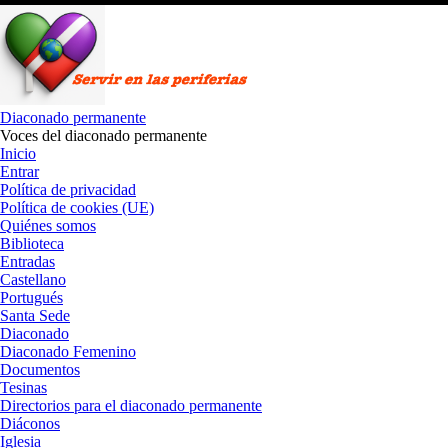
Saltar
al
contenido
Diaconado permanente
Voces del diaconado permanente
Inicio
Entrar
Política de privacidad
Política de cookies (UE)
Quiénes somos
Biblioteca
Entradas
Castellano
Portugués
Santa Sede
Diaconado
Diaconado Femenino
Documentos
Tesinas
Directorios para el diaconado permanente
Diáconos
Iglesia