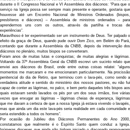
durante o II Congresso Nacional e VI Assembleia dos diáconos: “Para que o
serviço na Igreja possa ser sempre mais presente e operante, gostaria que
houvesse até um Encontro Nacional de Ministros Ordenados (bispos,
presbíteros e diáconos) – Assembleia de ministros ordenados – para
aprendermos uns com os outros, através da partilha e trocas de
experiências”.
Maravilhoso é ter experimentado ser um instrumento de Deus. Ter palpado o
efeito da graça de Deus, quando pude ouvir Dom Zico, em Belém do Pará,
contando que durante a Assembleia da CNBB, depois da intervenção dos
diáconos no plenário, muitos bispos se converteram.
Foram anos de muitas lutas e conquistas; de muitas alegrias e lágrimas.
Voltando da 37ª Assembleia Geral da CNBB escrevi um sucinto relato que
enviei aos diáconos do Brasil, onde entre outras coisas relatei: “alguns
momentos me marcaram e me emocionaram particularmente. Na procissão
penitencial do dia de Retiro, que terminou com o lava-pés, como sendo a
verdadeira atitude e sentido do ministério dos nossos pastores, eu não fui
capaz de conter as lágrimas, no palco, e bem perto daqueles três bispos aos
quais estavam sendo lavados os pés por um dos seus irmãos, tive várias
vezes que enxugar as lágrimas – lágrimas cheias de esperança, lágrimas
que me davam a certeza de que a nossa Igreja já estava vivendo o lavapés,
mas que ainda um dia este lava-pés seria realidade em cada comunidade e
seria estendido a todos os homens”.
Por ocasião do Jubileu dos Diáconos Permanentes do Ano 2000,
constatamos que realmente é o Espírito Santo quem conduz a Igreja.
Inúmeras dioceses que ainda não tinham iniciado o diaconado promoveram