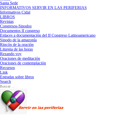
Santa Sede
INFORMATIVOS SERVIR EN LAS PERIFERIAS
Informativos Cidal
LIBROS
Revistas
Congresos-Sinodos
Documentos II congreso
Enlaces a documentación del II Congreso Latinoamericano
Sinodo de la amazonía
Rincón de la oración
Liturgia de las horas
Rezando voy
Oraciones de meditación
Oraciones de contemplación
Recursos
Link
Entradas sobre libros
Search
Buscar
Buscar
…