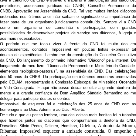
civil e canônico da CND envolveu o trabalho e participação dos diáconos,
presbíteros, assessores jurídicos da CNBB, Conselho Permanente da
CNBB. Aprovação em Assembleia da CND. Tal vez muitos irmãos diáconos
ordenados nos últimos anos não saibam o significado e a importância de
fazer parte de um organismo juridicamente constituído. Sempre vi a CND
como um organismo de comunhão e participação; com grandes
possibilidades de desenvolver projetos de serviço aos diáconos, à Igreja e
aos mais necessitados.
O período que me tocou viver à frente da CND foi muito rico em
acontecimentos, contatos. Impossível em poucas linhas expressar tal
riqueza de experiências. Lembro-me da construção do Conselho Consultivo
da CND. Do lançamento do primeiro informativo “Diácono” pela internet. Do
lançamento do meu livro: “Diaconado Permanente e Ministério da Caridade:
elementos teológicos-pastorais”, na assembleia da CND. Das celebrações
dos 50 anos da CNBB. Da participação em inúmeros encontros promovidos
pelo CELAM, representando a Comissão Episcopal de Ministérios Ordenado
e Vida Consagrada. E aqui não posso deixar de citar a grande abertura de
mente e a grande confiança de Dom Angélico Sândalo Bernardino ao me
delegar para participar destes encontros.
Impossível de esquecer foi a celebração dos 25 anos da CND com as
homenagens ao Diác. Ademir e ao Diác. Alberto.
De tudo o que eu posso lembrar, uma das coisas mais bonitas foi o trabalho
que fizemos juntos os diáconos que compúnhamos a diretoria da CND.
Odelcio, Antonio da Moura,
Dorvalino, Silvio Pedro, Delintro, Hamilton,
Ribamar. Impossível esquecer a amizade construída. O empenho e