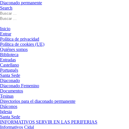
Diaconado permanente
Search
Buscar
Buscar
Buscar
…
Buscar
…
Menú
Inicio
Entrar
Política de privacidad
Política de cookies (UE)
Quiénes somos
Biblioteca
Entradas
Castellano
Portugués
Santa Sede
Diaconado
Diaconado Femenino
Documentos
Tesinas
Directorios para el diaconado permanente
Diáconos
Iglesia
Santa Sede
INFORMATIVOS SERVIR EN LAS PERIFERIAS
Informativos Cidal