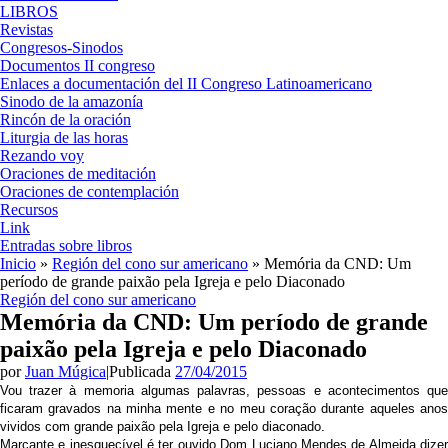
LIBROS
Revistas
Congresos-Sinodos
Documentos II congreso
Enlaces a documentación del II Congreso Latinoamericano
Sinodo de la amazonía
Rincón de la oración
Liturgia de las horas
Rezando voy
Oraciones de meditación
Oraciones de contemplación
Recursos
Link
Entradas sobre libros
Inicio
»
Región del cono sur americano
»
Memória da CND: Um
período de grande paixão pela Igreja e pelo Diaconado
Región del cono sur americano
Memória da CND: Um período de grande
paixão pela Igreja e pelo Diaconado
por
Juan Múgica
|
Publicada
27/04/2015
Vou trazer à memoria algumas palavras, pessoas e acontecimentos que
ficaram gravados na minha mente e no meu coração durante aqueles anos
vividos com grande paixão pela Igreja e pelo diaconado.
Marcante e inesquecível é ter ouvido Dom Luciano Mendes de Almeida dizer