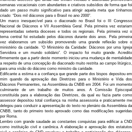
semanas vocacionais com abundantes e criativos subsídios de forma que foi
dado um passo muito significativo para atingir aquela meta que tínhamos
criado: “Dois mil diáconos para o Brasil no ano 2000”.
Um marco inesquecível para o diaconado no Brasil foi o III Congresso
Nacional de Diáconos e VII Assembleia Geral. Pela primeira vez estariam
representadas setenta dioceses e todos os regionais. Pela primeira vez o
tema central foi estudado pelos diáconos durante dois anos. Pela primeira
vez elaboramos um subsídio promovendo uma grande reflexão sobre o
ministério da caridade. “O Ministério da Caridade: Diáconos por uma Igreja
Servidora e um mundo solidário”. O impacto foi muito grande. Acredito
firmemente que a partir deste momento iniciou uma mudança de mentalidade
a respeito de uma concepção do diaconado muito restrita ao campo litúrgico,
para uma visão do diácono como ministro da caridade.
Edificante a estima e a confiança que grande parte dos bispos depositou em
mim quando da aprovação das Diretrizes para o Ministério e Vida dos
Diáconos Permanentes, na Assembleia da CNBB em 2004. Foi um momento
culminante de um trabalho de muitos anos. A Comissão Episcopal
constituída para a elaboração das Diretrizes, da qual eu fazia parte como
assessor depositou total confiança na minha assessoria e praticamente me
delegou para conduzir a apresentação do texto no plenário da Assembleia da
CNBB, tanto do primeiro texto aprovado como das modificações sugeridas
por Roma.
Lembro com grande saudade as constantes conquistas para edificar a CND
como instituição civil e canônica. A elaboração e aprovação dos estatutos