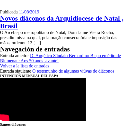
Publicada
11/08/2019
Novos diáconos da Arquidiocese de Natal ,
Brasil
O Arcebispo metropolitano de Natal, Dom Jaime Vieira Rocha,
presidiu missa na qual, pela oração consecratória e imposição das
mãos, ordenou 12 […]
Navegación de entradas
Entrada anterior
D. Angélico Sândalo Bernardino Bispo emérito de
Blumenau: Aos 50 anos, avante!
Volver a la lista de entradas
Entrada siguiente
O testemunho de algumas viúvas de diáconos
INTENCIÓN MENSUAL DEL PAPA
Santos diáconos