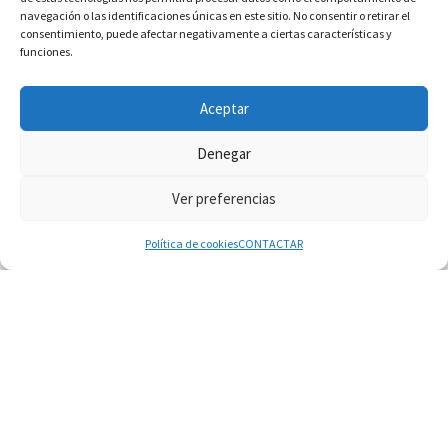
navegación o las identificaciones únicas en este sitio. No consentir o retirar el
consentimiento, puede afectar negativamente a ciertas características y
funciones.
INFORMACIÓN VATICANO
Aceptar
Denegar
Ver preferencias
© 2026
Diaconado permanente
– Todos los derechos reservados
Funciona con
WP
– Diseñado con el
Tema Customizr
Política de cookies
CONTACTAR
07.08.2026
Filipinas: el Vicariato Apostólico de Calapán se
convierte en diócesis
07.08.2026
Honduras: Los desplazados invisibles de una
crisis olvidada