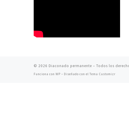
© 2026
Diaconado permanente
– Todos los derech
Funciona con
WP
– Diseñado con el
Tema Customizr