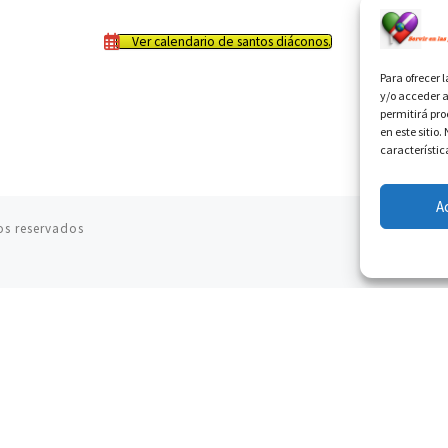
Ver calendario de santos diáconos.
Para ofrecer 
y/o acceder a
permitirá pr
en este sitio
característic
A
os reservados
08.08.2026
En Castel Gandolfo, el tapiz de Raffaello sobre el
sermón de San Pablo
08.08.2026
En Colombia, «la paz no se compra con una