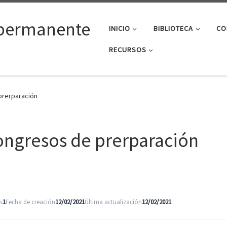
permanente
INICIO
BIBLIOTECA
CO
RECURSOS
prerparación
congresos de prerparación
s
1
Fecha de creación
12/02/2021
Última actualización
12/02/2021