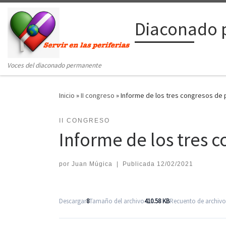
Saltar al contenido
Diaconado 
Voces del diaconado permanente
Inicio
»
II congreso
»
Informe de los tres congresos de 
II CONGRESO
Informe de los tres 
por
Juan Múgica
|
Publicada
12/02/2021
Descargar
8
Tamaño del archivo
410.58 KB
Recuento de archivo