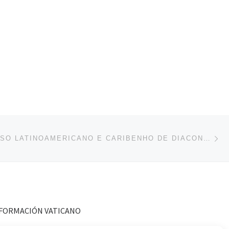
En
ENTRADAS
II CONGRESSO LATINOAMERICANO E CARIBENHO DE DIACONADO PERMANENTE
FORMACIÓN VATICANO