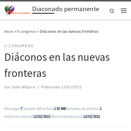
Diaconado permanente
Saltar al contenido
Search
Me
Inicio
»
II congreso
»
Diáconos en las nuevas fronteras
II CONGRESO
Diáconos en las nuevas
fronteras
por
Juan Múgica
|
Publicada
12/02/2021
Descargar
7
Tamaño del archivo
1.91 MB
Recuento de archivos
1
Fecha de creación
12/02/2021
Última actualización
12/02/2021