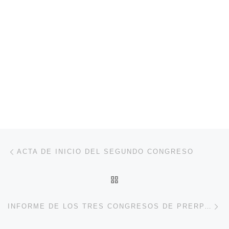
Navegación de entradas
Entrada anterior
ACTA DE INICIO DEL SEGUNDO CONGRESO
VOLVER A LA LISTA DE 
En
INFORME DE LOS TRES CONGRESOS DE PRERPARACIÓN