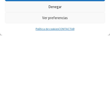
Denegar
Ver preferencias
© 2026
Diaconado permanente
– Todos los derechos reservados
Funciona con
WP
– Diseñado con el
Tema Customizr
Política de cookies
CONTACTAR
07.08.2026
Obispos de Ecuador: El bien de las familias no
admite premuras legislativas
06.08.2026
Cardenal Parolin: La paz comienza con la
empatía al dolor del otro
06.08.2026
Fray Marco Vianelli: Aprender el Evangelio de la
Paz en la Escuela de San Francisco
06.08.2026
La visita del Papa León XIV a Asís en un minuto
06.08.2026