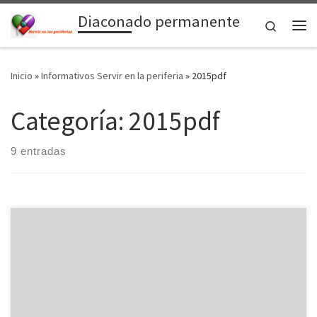
Diaconado permanente
Saltar al contenido
Search
Me
Inicio
»
Informativos Servir en la periferia
»
2015pdf
Categoría:
2015pdf
9 entradas