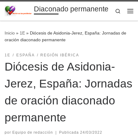
Diaconado permanente
Saltar al contenido
Search
Me
Inicio
»
1E
»
Diócesis de Asidonia-Jerez, España: Jornadas de
oración diaconado permanente
1E
ESPAÑA
REGIÓN IBÉRICA
Diócesis de Asidonia-
Jerez, España: Jornadas
de oración diaconado
permanente
por
Equipo de redacción
|
Publicada
24/03/2022