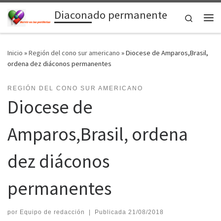
Diaconado permanente
Saltar al contenido
Search
Me
Inicio
»
Región del cono sur americano
»
Diocese de Amparos,Brasil,
ordena dez diáconos permanentes
REGIÓN DEL CONO SUR AMERICANO
Diocese de
Amparos,Brasil, ordena
dez diáconos
permanentes
por
Equipo de redacción
|
Publicada
21/08/2018