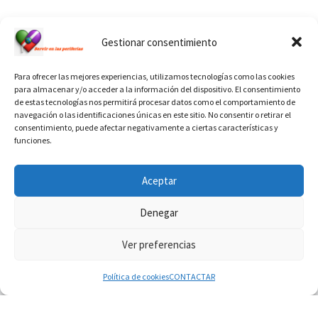
Ver calendario de santos diáconos.
Gestionar consentimiento
Para ofrecer las mejores experiencias, utilizamos tecnologías como las cookies
para almacenar y/o acceder a la información del dispositivo. El consentimiento
de estas tecnologías nos permitirá procesar datos como el comportamiento de
navegación o las identificaciones únicas en este sitio. No consentir o retirar el
consentimiento, puede afectar negativamente a ciertas características y
funciones.
INFORMACIÓN VATICANO
Aceptar
Denegar
Ver preferencias
© 2026
Diaconado permanente
– Todos los derechos reservados
Funciona con
WP
– Diseñado con el
Tema Customizr
Política de cookies
CONTACTAR