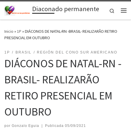
Diaconado permanente
Saltar al contenido
Search
Me
Inicio
»
1P
»
DIÁCONOS DE NATAL-RN -BRASIL- REALIZARÃO RETIRO
PRESENCIAL EM OUTUBRO
1P
BRASIL
REGIÓN DEL CONO SUR AMERICANO
DIÁCONOS DE NATAL-RN -
BRASIL- REALIZARÃO
RETIRO PRESENCIAL EM
OUTUBRO
por
Gonzalo Eguia
|
Publicada
05/09/2021