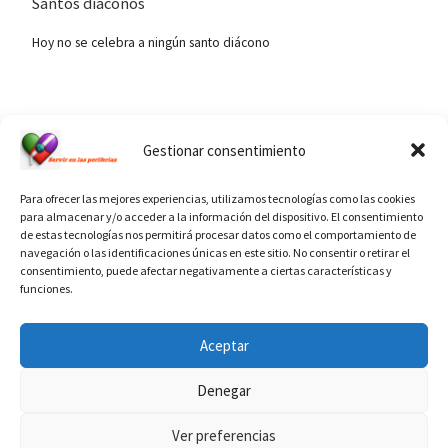
Santos diáconos
Hoy no se celebra a ningún santo diácono
Ver calendario de santos diáconos.
Gestionar consentimiento
Para ofrecer las mejores experiencias, utilizamos tecnologías como las cookies
para almacenar y/o acceder a la información del dispositivo. El consentimiento
de estas tecnologías nos permitirá procesar datos como el comportamiento de
navegación o las identificaciones únicas en este sitio. No consentir o retirar el
consentimiento, puede afectar negativamente a ciertas características y
funciones.
INFORMACIÓN VATICANO
Aceptar
Denegar
Ver preferencias
© 2026
Diaconado permanente
– Todos los derechos reservados