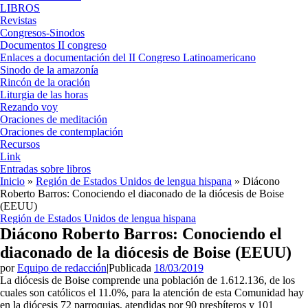
LIBROS
Revistas
Congresos-Sinodos
Documentos II congreso
Enlaces a documentación del II Congreso Latinoamericano
Sinodo de la amazonía
Rincón de la oración
Liturgia de las horas
Rezando voy
Oraciones de meditación
Oraciones de contemplación
Recursos
Link
Entradas sobre libros
Inicio
»
Región de Estados Unidos de lengua hispana
»
Diácono
Roberto Barros: Conociendo el diaconado de la diócesis de Boise
(EEUU)
Región de Estados Unidos de lengua hispana
Diácono Roberto Barros: Conociendo el
diaconado de la diócesis de Boise (EEUU)
por
Equipo de redacción
|
Publicada
18/03/2019
La diócesis de Boise comprende una población de 1.612.136, de los
cuales son católicos el 11.0%, para la atención de esta Comunidad hay
en la diócesis 72 parroquias, atendidas por 90 presbíteros y 101