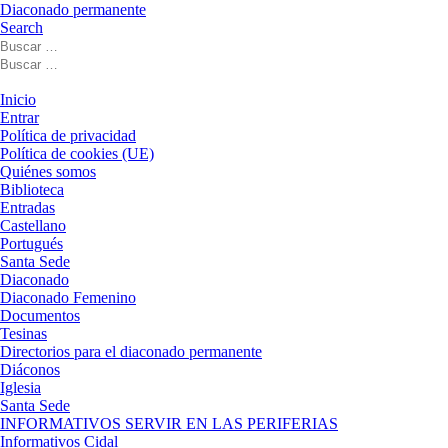
Diaconado permanente
Search
Buscar
Buscar
Buscar
…
Buscar
…
Menú
Inicio
Entrar
Política de privacidad
Política de cookies (UE)
Quiénes somos
Biblioteca
Entradas
Castellano
Portugués
Santa Sede
Diaconado
Diaconado Femenino
Documentos
Tesinas
Directorios para el diaconado permanente
Diáconos
Iglesia
Santa Sede
INFORMATIVOS SERVIR EN LAS PERIFERIAS
Informativos Cidal