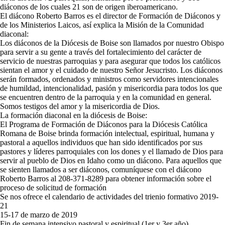
diáconos de los cuales 21 son de origen iberoamericano.
El diácono Roberto Barros es el director de Formación de Diáconos y
de los Ministerios Laicos, así explica la Misión de la Comunidad
diaconal:
Los diáconos de la Diócesis de Boise son llamados por nuestro Obispo
para servir a su gente a través del fortalecimiento del carácter de
servicio de nuestras parroquias y para asegurar que todos los católicos
sientan el amor y el cuidado de nuestro Señor Jesucristo. Los diáconos
serán formados, ordenados y ministros como servidores intencionales
de humildad, intencionalidad, pasión y misericordia para todos los que
se encuentren dentro de la parroquia y en la comunidad en general.
Somos testigos del amor y la misericordia de Dios.
La formación diaconal en la diócesis de Boise:
El Programa de Formación de Diáconos para la Diócesis Católica
Romana de Boise brinda formación intelectual, espiritual, humana y
pastoral a aquellos individuos que han sido identificados por sus
pastores y líderes parroquiales con los dones y el llamado de Dios para
servir al pueblo de Dios en Idaho como un diácono. Para aquellos que
se sienten llamados a ser diáconos, comuníquese con el diácono
Roberto Barros al 208-371-8289 para obtener información sobre el
proceso de solicitud de formación
Se nos ofrece el calendario de actividades del trienio formativo 2019-
21
15-17 de marzo de 2019
Fin de semana intensivo pastoral y espiritual (1er y 3er año)