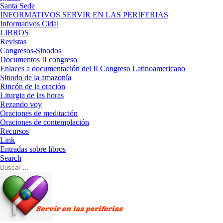
Santa Sede
INFORMATIVOS SERVIR EN LAS PERIFERIAS
Informativos Cidal
LIBROS
Revistas
Congresos-Sinodos
Documentos II congreso
Enlaces a documentación del II Congreso Latinoamericano
Sinodo de la amazonía
Rincón de la oración
Liturgia de las horas
Rezando voy
Oraciones de meditación
Oraciones de contemplación
Recursos
Link
Entradas sobre libros
Search
Buscar
Buscar
…