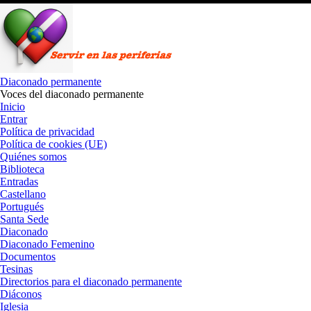
Saltar
al
contenido
Diaconado permanente
Voces del diaconado permanente
Inicio
Entrar
Política de privacidad
Política de cookies (UE)
Quiénes somos
Biblioteca
Entradas
Castellano
Portugués
Santa Sede
Diaconado
Diaconado Femenino
Documentos
Tesinas
Directorios para el diaconado permanente
Diáconos
Iglesia