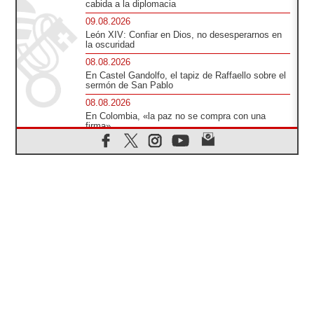
cabida a la diplomacia
09.08.2026
León XIV: Confiar en Dios, no desesperarnos en
la oscuridad
08.08.2026
En Castel Gandolfo, el tapiz de Raffaello sobre el
sermón de San Pablo
08.08.2026
En Colombia, «la paz no se compra con una
firma»
08.08.2026
En Venezuela celebraron los 416 años del Santo
Cristo de La Grita
08.08.2026
El Papa: en Santa Ágata contemplamos la
victoria del amor sobre la muerte
08.08.2026
León XIV visitará el Santuario de la Madre del
Buen Consejo de Genazzano
07.08.2026
Filipinas: el Vicariato Apostólico de Calapán se
convierte en diócesis
07.08.2026