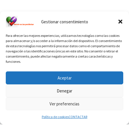
Ver calendario de santos diáconos.
Gestionar consentimiento
Para ofrecer las mejores experiencias, utilizamos tecnologías como las cookies
para almacenar y/o acceder a la información del dispositivo. El consentimiento
de estas tecnologías nos permitirá procesar datos como el comportamiento de
navegación o las identificaciones únicas en este sitio. No consentir o retirar el
consentimiento, puede afectar negativamente a ciertas características y
funciones.
INFORMACIÓN VATICANO
Aceptar
Denegar
Ver preferencias
© 2026
Diaconado permanente
– Todos los derechos reservados
Funciona con
WP
– Diseñado con el
Tema Customizr
Política de cookies
CONTACTAR