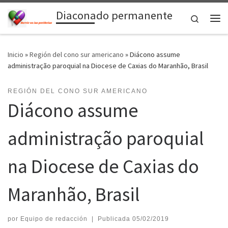
Diaconado permanente
Saltar al contenido
Search
Me
Inicio
»
Región del cono sur americano
»
Diácono assume
administração paroquial na Diocese de Caxias do Maranhão, Brasil
REGIÓN DEL CONO SUR AMERICANO
Diácono assume
administração paroquial
na Diocese de Caxias do
Maranhão, Brasil
por
Equipo de redacción
|
Publicada
05/02/2019