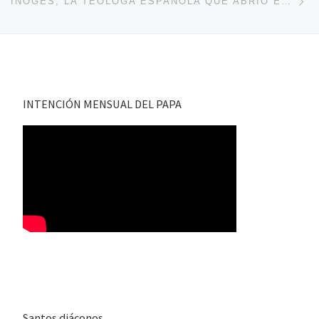
INOGÉS, LA TEÓLOGA ESPAÑOLA QUE ABRIÓ EL SÍNODO: «CREO FIRMEMENTE QUE EL CELIBATO DEBERÍA SER OPCIONAL»
INTENCIÓN MENSUAL DEL PAPA
Santos diáconos