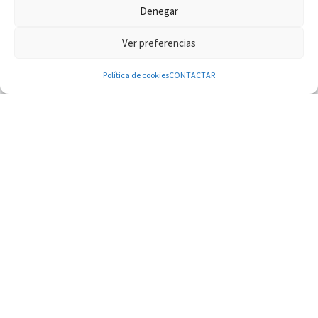
Denegar
Ver preferencias
© 2026
Diaconado permanente
– Todos los derechos reservados
Funciona con
WP
– Diseñado con el
Tema Customizr
Política de cookies
CONTACTAR
06.08.2026
Fray Marco Vianelli: Aprender el Evangelio de la
Paz en la Escuela de San Francisco
06.08.2026
La visita del Papa León XIV a Asís en un minuto
06.08.2026
El agradecimiento de los jóvenes al Papa: «Hoy
nos sentimos Iglesia»
06.08.2026
Líbano: Reanudan los coloquios en Roma en
medio de tensiones y ataques en el sur del país
06.08.2026
Hiroshima y Nagasaki, 81 años después.