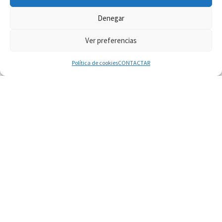
Denegar
Ver preferencias
© 2026
Diaconado permanente
– Todos los derechos reservados
Funciona con
WP
– Diseñado con el
Tema Customizr
Política de cookies
CONTACTAR
06.08.2026
Cardenal Parolin: La paz comienza con la
empatía al dolor del otro
06.08.2026
Fray Marco Vianelli: Aprender el Evangelio de la
Paz en la Escuela de San Francisco
06.08.2026
La visita del Papa León XIV a Asís en un minuto
06.08.2026
El agradecimiento de los jóvenes al Papa: «Hoy
nos sentimos Iglesia»
06.08.2026