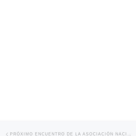
Navegación de entradas
Entrada anterior
PRÓXIMO ENCUENTRO DE LA ASOCIACIÓN NACIONAL DE DIÁCONOS HISPANOS – USA