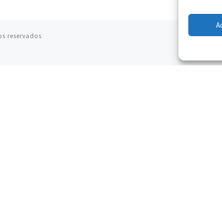
A
os reservados
07.08.2026
Filipinas: el Vicariato Apostólico de Calapán se
convierte en diócesis
07.08.2026
Honduras: Los desplazados invisibles de una
crisis olvidada
07.08.2026
Bokalic: "En Argentina el Papa León señalará el
compromiso del cristiano"
07.08.2026
La matanza de niños en Gaza no cesa: 300
muertos en 300 días
07.08.2026