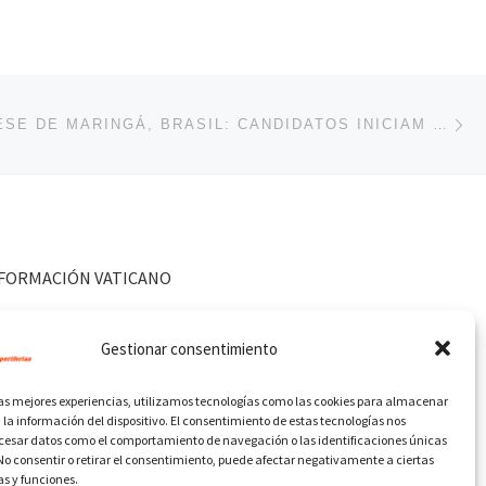
En
ENTRADAS
ARQUIDIOCESE DE MARINGÁ, BRASIL: CANDIDATOS INICIAM ESTUDOS NA ESCOLA DIACONAL DA
FORMACIÓN VATICANO
Gestionar consentimiento
las mejores experiencias, utilizamos tecnologías como las cookies para almacenar
 la información del dispositivo. El consentimiento de estas tecnologías nos
ocesar datos como el comportamiento de navegación o las identificaciones únicas
. No consentir o retirar el consentimiento, puede afectar negativamente a ciertas
as y funciones.