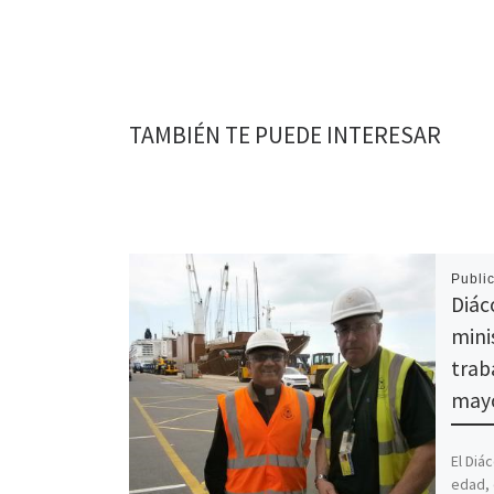
TAMBIÉN TE PUEDE INTERESAR
Publi
Diác
mini
trab
mayo
El Diá
edad, 