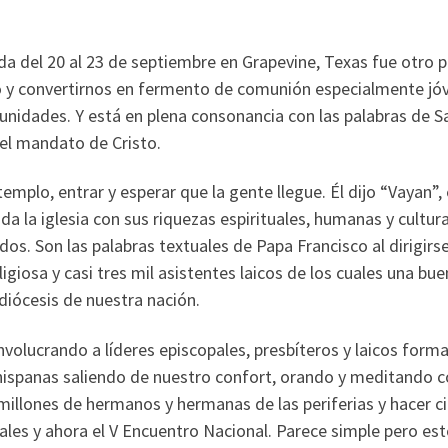
da del 20 al 23 de septiembre en Grapevine, Texas fue otro 
o y convertirnos en fermento de comunión especialmente jóv
munidades. Y está en plena consonancia con las palabras de 
 el mandato de Cristo.
plo, entrar y esperar que la gente llegue. Él dijo “Vayan”,
 la iglesia con sus riquezas espirituales, humanas y cultural
os. Son las palabras textuales de Papa Francisco al dirigirse
igiosa y casi tres mil asistentes laicos de los cuales una bu
idiócesis de nuestra nación.
nvolucrando a líderes episcopales, presbíteros y laicos fo
 hispanas saliendo de nuestro confort, orando y meditando c
 millones de hermanos y hermanas de las periferias y hacer c
ales y ahora el V Encuentro Nacional. Parece simple pero es