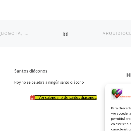
VOLVER A LA LISTA DE 
COMUNICADO SOBRE FORMACIÓN ESPOSAS FEBE (BOGOTÁ, COLOMBIA) AÑO 2019
Santos diáconos
IN
Hoy no se celebra a ningún santo diácono
Ver calendario de santos diáconos.
Para ofrecer 
y/o acceder a
permitirá pr
en este sitio
característic