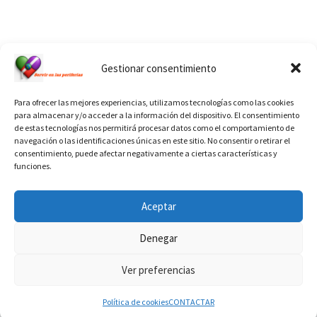
Ver calendario de santos diáconos.
Gestionar consentimiento
Para ofrecer las mejores experiencias, utilizamos tecnologías como las cookies
para almacenar y/o acceder a la información del dispositivo. El consentimiento
de estas tecnologías nos permitirá procesar datos como el comportamiento de
navegación o las identificaciones únicas en este sitio. No consentir o retirar el
consentimiento, puede afectar negativamente a ciertas características y
funciones.
INFORMACIÓN VATICANO
Aceptar
Denegar
Ver preferencias
© 2026
Diaconado permanente
– Todos los derechos reservados
Funciona con
WP
– Diseñado con el
Tema Customizr
Política de cookies
CONTACTAR