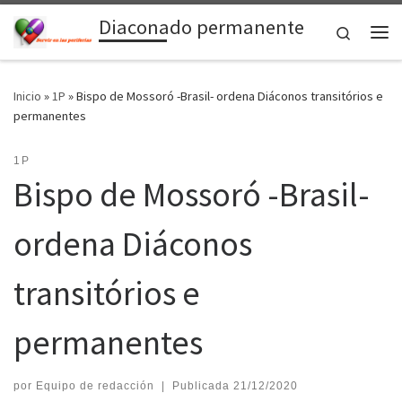
Diaconado permanente
Saltar al contenido
Search
Me
Inicio
»
1P
»
Bispo de Mossoró -Brasil- ordena Diáconos transitórios e
permanentes
1P
Bispo de Mossoró -Brasil-
ordena Diáconos
transitórios e
permanentes
por
Equipo de redacción
|
Publicada
21/12/2020