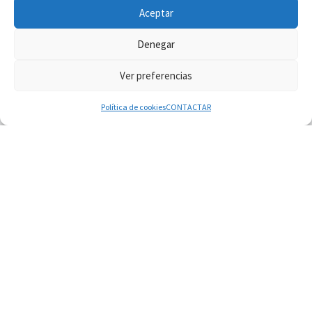
Aceptar
Denegar
Ver preferencias
© 2026
Diaconado permanente
– Todos los derechos reservados
Funciona con
WP
– Diseñado con el
Tema Customizr
Política de cookies
CONTACTAR
06.08.2026
Fray Marco Vianelli: Aprender el Evangelio de la
Paz en la Escuela de San Francisco
06.08.2026
La visita del Papa León XIV a Asís en un minuto
06.08.2026
El agradecimiento de los jóvenes al Papa: «Hoy
nos sentimos Iglesia»
06.08.2026
Líbano: Reanudan los coloquios en Roma en
medio de tensiones y ataques en el sur del país