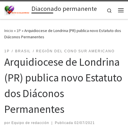
Diaconado permanente
Saltar al contenido
Search
Me
Inicio
»
1P
»
Arquidiocese de Londrina (PR) publica novo Estatuto dos
Diáconos Permanentes
1P
BRASIL
REGIÓN DEL CONO SUR AMERICANO
Arquidiocese de Londrina
(PR) publica novo Estatuto
dos Diáconos
Permanentes
por
Equipo de redacción
|
Publicada
02/07/2021