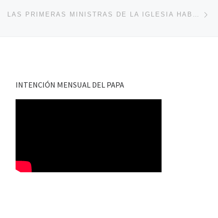
En
LAS PRIMERAS MINISTRAS DE LA IGLESIA HABLAN QUICHUA
INTENCIÓN MENSUAL DEL PAPA