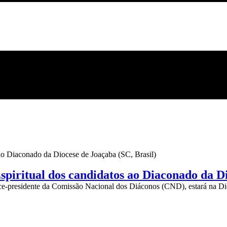
Espiritual dos candidatos ao Diaconado da D
ice-presidente da Comissão Nacional dos Diáconos (CND), estará na D