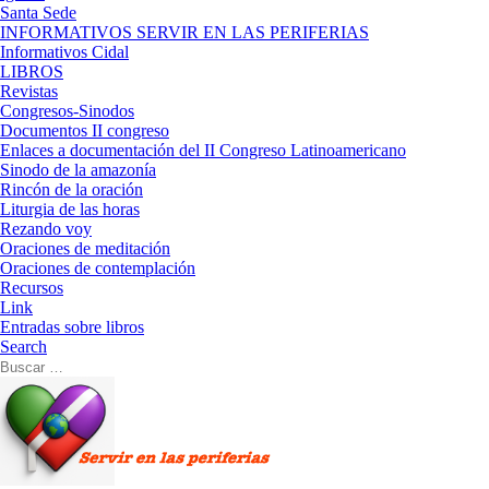
Santa Sede
INFORMATIVOS SERVIR EN LAS PERIFERIAS
Informativos Cidal
LIBROS
Revistas
Congresos-Sinodos
Documentos II congreso
Enlaces a documentación del II Congreso Latinoamericano
Sinodo de la amazonía
Rincón de la oración
Liturgia de las horas
Rezando voy
Oraciones de meditación
Oraciones de contemplación
Recursos
Link
Entradas sobre libros
Search
Buscar
Buscar
…