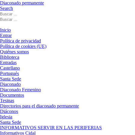
Diaconado permanente
Search
Buscar
Buscar
Buscar
…
Buscar
…
Menú
Inicio
Entrar
Política de privacidad
Política de cookies (UE)
Quiénes somos
Biblioteca
Entradas
Castellano
Portugués
Santa Sede
Diaconado
Diaconado Femenino
Documentos
Tesinas
Directorios para el diaconado permanente
Diáconos
Iglesia
Santa Sede
INFORMATIVOS SERVIR EN LAS PERIFERIAS
Informativos Cidal