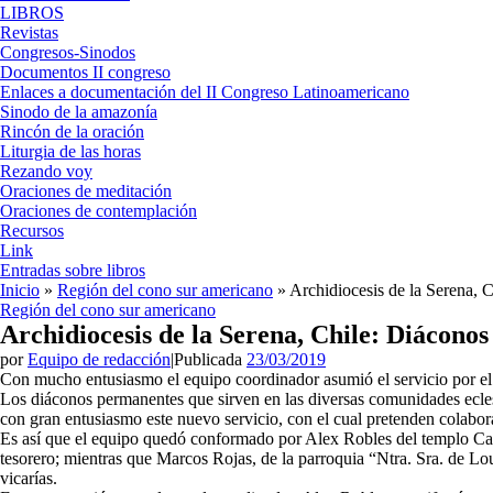
LIBROS
Revistas
Congresos-Sinodos
Documentos II congreso
Enlaces a documentación del II Congreso Latinoamericano
Sinodo de la amazonía
Rincón de la oración
Liturgia de las horas
Rezando voy
Oraciones de meditación
Oraciones de contemplación
Recursos
Link
Entradas sobre libros
Inicio
»
Región del cono sur americano
»
Archidiocesis de la Serena, 
Región del cono sur americano
Archidiocesis de la Serena, Chile: Diáconos
por
Equipo de redacción
|
Publicada
23/03/2019
Con mucho entusiasmo el equipo coordinador asumió el servicio por e
Los diáconos permanentes que sirven en las diversas comunidades eclesi
con gran entusiasmo este nuevo servicio, con el cual pretenden colabora
Es así que el equipo quedó conformado por Alex Robles del templo Cate
tesorero; mientras que Marcos Rojas, de la parroquia “Ntra. Sra. de Lo
vicarías.