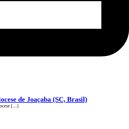
iocese de Joaçaba (SC, Brasil)
iocese […]