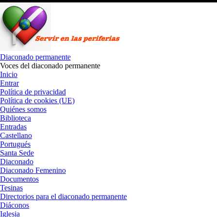
Saltar
al
contenido
Diaconado permanente
Voces del diaconado permanente
Inicio
Entrar
Política de privacidad
Política de cookies (UE)
Quiénes somos
Biblioteca
Entradas
Castellano
Portugués
Santa Sede
Diaconado
Diaconado Femenino
Documentos
Tesinas
Directorios para el diaconado permanente
Diáconos
Iglesia