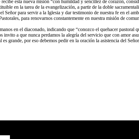
recibe esta nueva misión “con humildad y sencillez de corazón, conside
uible en la tarea de la evangelización, a partir de la doble sacramenta
 Señor para servir a la Iglesia y dar testimonio de nuestra fe en el amb
s Pastorales, para renovarnos constantemente en nuestra misión de comu
manos en el diaconado, indicando que “conozco el quehacer pastoral que
Los invito a que nunca perdamos la alegría del servicio que con amor a
al es grande, por eso debemos pedir en la oración la asistencia del Señ