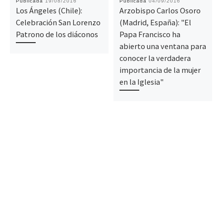
Publicada
19/08/2016
Publicada
04/09/2016
Los Ángeles (Chile):
Arzobispo Carlos Osoro
Celebración San Lorenzo
(Madrid, España): "El
Patrono de los diáconos
Papa Francisco ha
abierto una ventana para
conocer la verdadera
importancia de la mujer
en la Iglesia"