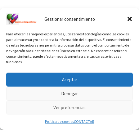
Ver calendario de santos diáconos.
Gestionar consentimiento
Para ofrecer las mejores experiencias, utilizamos tecnologías como las cookies
para almacenar y/o acceder a la información del dispositivo. El consentimiento
de estas tecnologías nos permitirá procesar datos como el comportamiento de
navegación o las identificaciones únicas en este sitio. No consentir o retirar el
consentimiento, puede afectar negativamente a ciertas características y
funciones.
INFORMACIÓN VATICANO
Aceptar
Denegar
Ver preferencias
© 2026
Diaconado permanente
– Todos los derechos reservados
Funciona con
WP
– Diseñado con el
Tema Customizr
Política de cookies
CONTACTAR