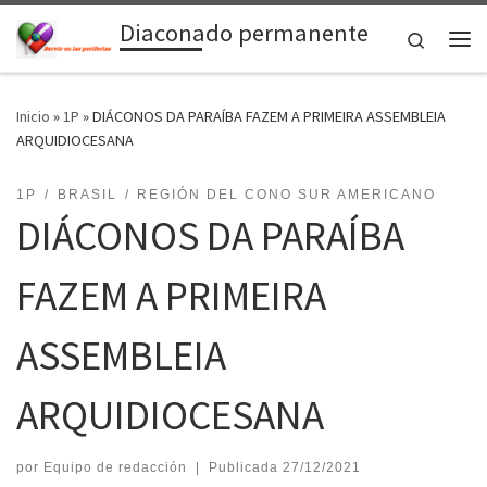
Diaconado permanente
Saltar al contenido
Search
Me
Inicio
»
1P
»
DIÁCONOS DA PARAÍBA FAZEM A PRIMEIRA ASSEMBLEIA
ARQUIDIOCESANA
1P
BRASIL
REGIÓN DEL CONO SUR AMERICANO
DIÁCONOS DA PARAÍBA
FAZEM A PRIMEIRA
ASSEMBLEIA
ARQUIDIOCESANA
por
Equipo de redacción
|
Publicada
27/12/2021