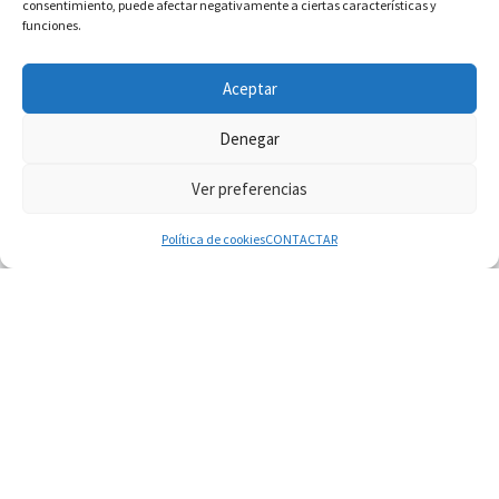
consentimiento, puede afectar negativamente a ciertas características y
funciones.
INFORMACIÓN VATICANO
Aceptar
Denegar
Ver preferencias
© 2026
Diaconado permanente
– Todos los derechos reservados
Funciona con
WP
– Diseñado con el
Tema Customizr
Política de cookies
CONTACTAR
07.08.2026
Filipinas: el Vicariato Apostólico de Calapán se
convierte en diócesis
07.08.2026
Honduras: Los desplazados invisibles de una
crisis olvidada
07.08.2026