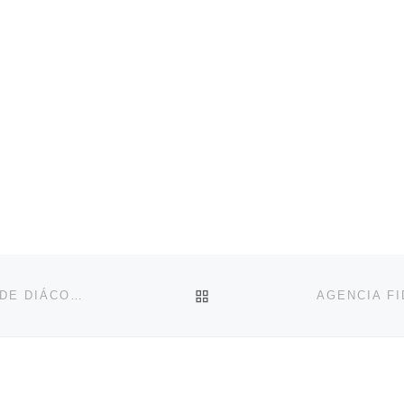
VOLVER A LA LISTA DE 
DOM WALMOR PRESIDE ORDENAÇÃO DE 1ª TURMA DE DIÁCONOS NA CATEDRAL CRISTO REI