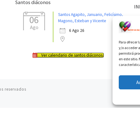
Santos diáconos
IN
Santos Agapito, Januario, Felicísimo,
06
Magono, Esteban y Vicente
Ago
6 Ago 26
Para ofrecer 
y/o acceder a
permitirá pr
Ver calendario de santos diáconos.
en este sitio
característic
A
os reservados
05.08.2026
El cardenal Parolin en México: Toda la sociedad