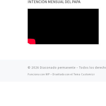
INTENCIÓN MENSUAL DEL PAPA
© 2026
Diaconado permanente
– Todos los derech
Funciona con
WP
– Diseñado con el
Tema Customizr