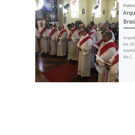
Publi
Arqu
Bras
Arquid
las 10
manhã
dia […