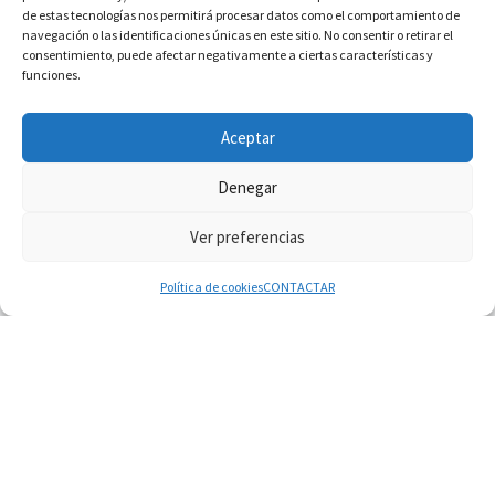
de estas tecnologías nos permitirá procesar datos como el comportamiento de
navegación o las identificaciones únicas en este sitio. No consentir o retirar el
consentimiento, puede afectar negativamente a ciertas características y
funciones.
INFORMACIÓN VATICANO
Aceptar
Denegar
Ver preferencias
© 2026
Diaconado permanente
– Todos los derechos reservados
Funciona con
WP
– Diseñado con el
Tema Customizr
Política de cookies
CONTACTAR
06.08.2026
León XIV: La revolución del Evangelio derriba los
muros que separan
06.08.2026
La Iglesia en Ceuta: caridad y esperanza frente al