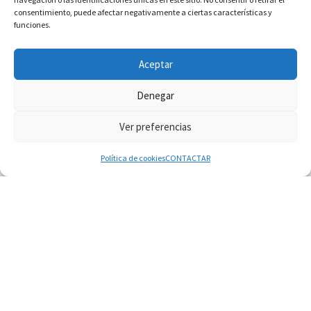
consentimiento, puede afectar negativamente a ciertas características y
funciones.
INFORMACIÓN VATICANO
Aceptar
Denegar
Ver preferencias
© 2026
Diaconado permanente
– Todos los derechos reservados
Funciona con
WP
– Diseñado con el
Tema Customizr
Política de cookies
CONTACTAR
08.08.2026
En Castel Gandolfo, el tapiz de Raffaello sobre el
sermón de San Pablo
08.08.2026
En Colombia, «la paz no se compra con una
firma»
08.08.2026