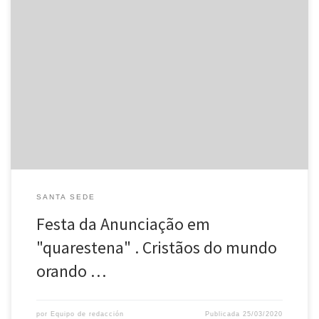
Caríssimos irmãos e irmãs, Nestes dias de provação, enquanto a
humanidade treme com a ameaça da pandemia, gostaria de
propor a todos os cristãos que unam e elevem as suas vozes ao
céu. Convido todos os chefes das Igrejas e os líderes de todas as
comunidades cristãs, juntamente com todos […]
SANTA SEDE
Festa da Anunciação em
"quarestena" . Cristãos do mundo
orando …
por
Equipo de redacción
Publicada
25/03/2020