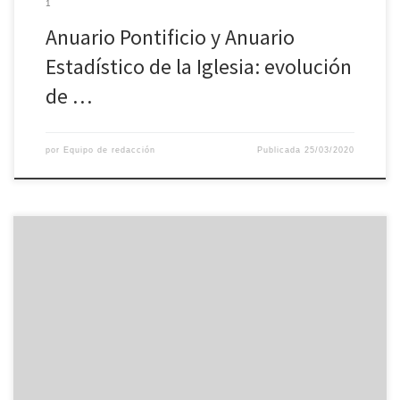
1
Anuario Pontificio y Anuario
Estadístico de la Iglesia: evolución
de …
por
Equipo de redacción
Publicada
25/03/2020
Publicación del Anuario Pontificio y del Anuario Estadístico de la
Iglesia Aumento de la incidencia de la acción pastoral en el
mundo católico de África y Asia en los primeros cinco años del
pontificado de Su Santidad el Papa Francisco La redacción del
Anuario Pontificio 2020 y del Annuarium Statisticum […]