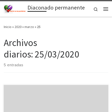
Diaconado permanente
Saltar al contenido
Search
Me
Inicio
»
2020
»
marzo
»
25
Archivos
diarios:
25/03/2020
5 entradas
Son días de lluvia, tristeza, barro… y de una profunda soledad.