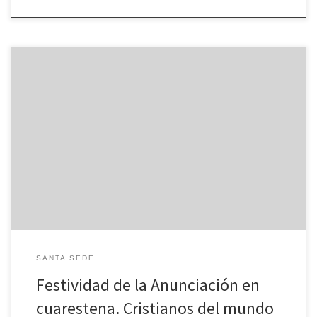
Publicamos a continuación las palabras de introducción del Santo
Padre Francisco a la oración del Padre Nuestro que ha rezado hoy
a mediodía, en la Biblioteca del Palacio Apostólico: Introducción
del Santo Padre Queridos hermanos y hermanas, Hoy nos hemos
dado cita, todos los cristianos del mundo, para rezar juntos […]
SANTA SEDE
Festividad de la Anunciación en
cuarestena. Cristianos del mundo