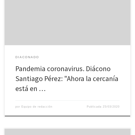
Los muertos son enterrados solos, los responsos se llevan a cabo
afuera, en la calle, con tres o cuatro familiares (si llegan, las
autoridades no permiten más), separados por dos metros. Sin
poder tocar el féretro. Sin poder siquiera […]
DIACONADO
Pandemia coronavirus. Diácono
Santiago Pérez: "Ahora la cercanía
está en …
por
Equipo de redacción
Publicada
25/03/2020