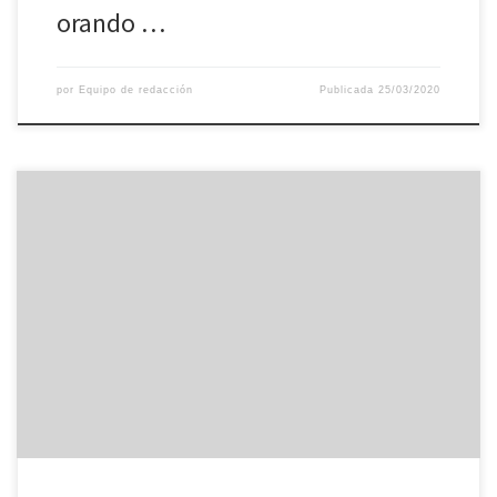
orando …
por
Equipo de redacción
Publicada
25/03/2020
Una realidad eclesiástica que evoluciona rápidamente es la de los
diáconos permanentes, cuyo número crece con fuerza tanto a
nivel mundial como en los distintos continentes, pasando de
43.195 unidades en 2013 a 47.504 unidades cinco años después,
con una variación positiva, por lo tanto, de alrededor del 10%.