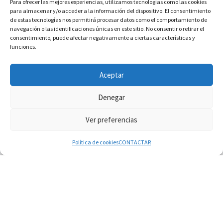
Para ofrecer las mejores experiencias, utilizamos tecnologías como las cookies
para almacenar y/o acceder a la información del dispositivo. El consentimiento
de estas tecnologías nos permitirá procesar datos como el comportamiento de
navegación o las identificaciones únicas en este sitio. No consentir o retirar el
consentimiento, puede afectar negativamente a ciertas características y
funciones.
INFORMACIÓN VATICANO
Aceptar
Denegar
Ver preferencias
© 2026
Diaconado permanente
– Todos los derechos reservados
Funciona con
WP
– Diseñado con el
Tema Customizr
Política de cookies
CONTACTAR
07.08.2026
Fortunatus Nwachukwu: la comunicación como
misión al servicio del Evangelio
07.08.2026