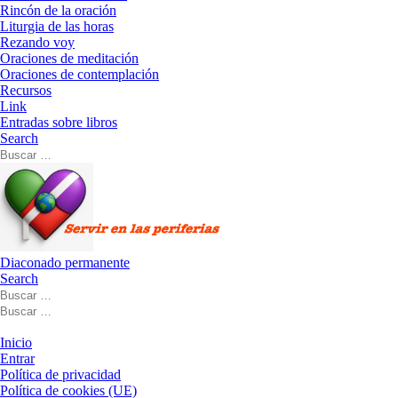
Rincón de la oración
Liturgia de las horas
Rezando voy
Oraciones de meditación
Oraciones de contemplación
Recursos
Link
Entradas sobre libros
Search
Buscar
Buscar
…
Diaconado permanente
Search
Buscar
Buscar
Buscar
…
Buscar
…
Menú
Inicio
Entrar
Política de privacidad
Política de cookies (UE)