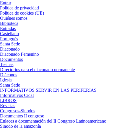
Entrar
Política de privacidad
Política de cookies (UE)
Quiénes somos
Biblioteca
Entradas
Castellano
Portugués
Santa Sede
Diaconado
Diaconado Femenino
Documentos
Tesinas
Directorios para el diaconado permanente
Diáconos
Iglesia
Santa Sede
INFORMATIVOS SERVIR EN LAS PERIFERIAS
Informativos Cidal
LIBROS
Revistas
Congresos-Sinodos
Documentos II congreso
Enlaces a documentación del II Congreso Latinoamericano
Sinodo de la amazonía