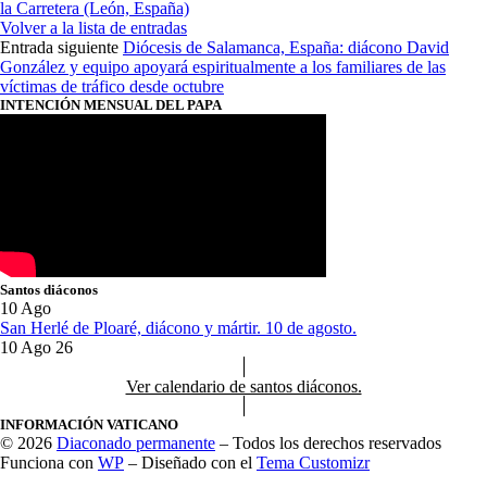
la Carretera (León, España)
Volver a la lista de entradas
Entrada siguiente
Diócesis de Salamanca, España: diácono David
González y equipo apoyará espiritualmente a los familiares de las
víctimas de tráfico desde octubre
INTENCIÓN MENSUAL DEL PAPA
Santos diáconos
10
Ago
San Herlé de Ploaré, diácono y mártir. 10 de agosto.
10 Ago 26
Ver calendario de santos diáconos.
INFORMACIÓN VATICANO
© 2026
Diaconado permanente
– Todos los derechos reservados
Funciona con
WP
– Diseñado con el
Tema Customizr