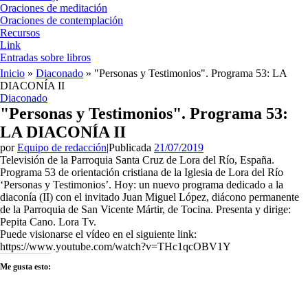
Oraciones de meditación
Oraciones de contemplación
Recursos
Link
Entradas sobre libros
Inicio
»
Diaconado
»
"Personas y Testimonios". Programa 53: LA
DIACONÍA II
Diaconado
"Personas y Testimonios". Programa 53:
LA DIACONÍA II
por
Equipo de redacción
|
Publicada
21/07/2019
Televisión de la Parroquia Santa Cruz de Lora del Río, España.
Programa 53 de orientación cristiana de la Iglesia de Lora del Río
‘Personas y Testimonios’. Hoy: un nuevo programa dedicado a la
diaconía (II) con el invitado Juan Miguel López, diácono permanente
de la Parroquia de San Vicente Mártir, de Tocina. Presenta y dirige:
Pepita Cano. Lora Tv.
Puede visionarse el vídeo en el siguiente link:
https://www.youtube.com/watch?v=THc1qcOBV1Y
Me gusta esto: