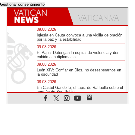
Gestionar consentimiento
09.08.2026
Iglesia en Ceuta convoca a una vigilia de oración
por la paz y la estabilidad
09.08.2026
El Papa: Detengan la espiral de violencia y den
cabida a la diplomacia
09.08.2026
León XIV: Confiar en Dios, no desesperarnos en
la oscuridad
08.08.2026
En Castel Gandolfo, el tapiz de Raffaello sobre el
sermón de San Pablo
08.08.2026
En Colombia, «la paz no se compra con una
firma»
08.08.2026
En Venezuela celebraron los 416 años del Santo
Cristo de La Grita
08.08.2026