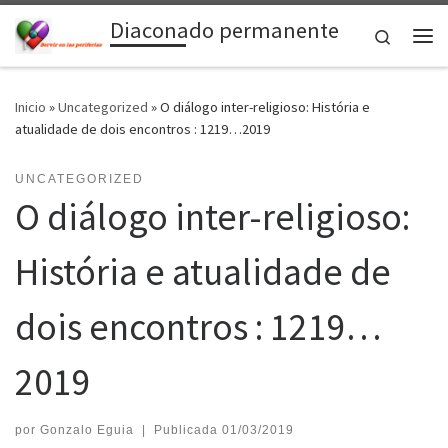
Diaconado permanente
Saltar al contenido
Search
Me
Inicio
»
Uncategorized
»
O diálogo inter-religioso: História e
atualidade de dois encontros : 1219…2019
UNCATEGORIZED
O diálogo inter-religioso:
História e atualidade de
dois encontros : 1219…
2019
por
Gonzalo Eguia
|
Publicada
01/03/2019