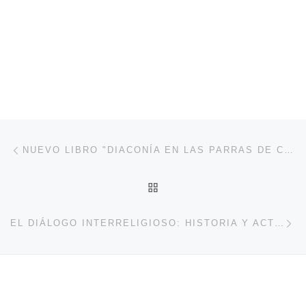
Navegación de entradas
Entrada anterior
NUEVO LIBRO "DIACONÍA EN LAS PARRAS DE CHILE", DEL DIÁCONO MIGUEL ÁNGEL HERRERA PARRA I
VOLVER A LA LISTA DE 
En
EL DIÁLOGO INTERRELIGIOSO: HISTORIA Y ACTUALIDAD DE DOS ENCUENTROS: 1219 … 2019