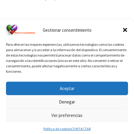
Ver calendario de santos diáconos.
Gestionar consentimiento
Para ofrecer las mejores experiencias, utilizamos tecnologías como las cookies
para almacenar y/o acceder a la información del dispositivo. El consentimiento
de estas tecnologías nos permitirá procesar datos como el comportamiento de
navegación o las identificaciones únicas en este sitio. No consentir o retirar el
consentimiento, puede afectar negativamente a ciertas características y
funciones.
INFORMACIÓN VATICANO
Aceptar
Denegar
Ver preferencias
© 2026
Diaconado permanente
– Todos los derechos reservados
Funciona con
WP
– Diseñado con el
Tema Customizr
Política de cookies
CONTACTAR