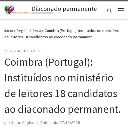
Diaconado permanente
Saltar al contenido
Search
Me
Inicio
»
Región Ibérica
»
Coimbra (Portugal): Instituídos no ministério
de leitores 18 candidatos ao diaconado permanent.
REGIÓN IBÉRICA
Coimbra (Portugal):
Instituídos no ministério
de leitores 18 candidatos
ao diaconado permanent.
por
Juan Múgica
|
Publicada
07/10/2015