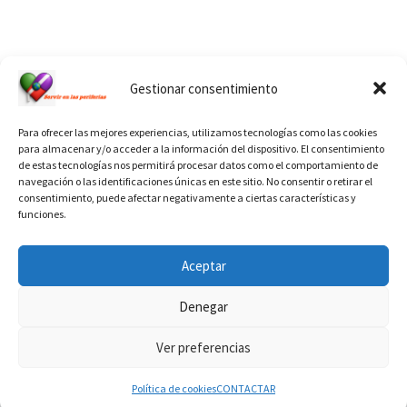
Ver calendario de santos diáconos.
Gestionar consentimiento
Para ofrecer las mejores experiencias, utilizamos tecnologías como las cookies
para almacenar y/o acceder a la información del dispositivo. El consentimiento
de estas tecnologías nos permitirá procesar datos como el comportamiento de
navegación o las identificaciones únicas en este sitio. No consentir o retirar el
consentimiento, puede afectar negativamente a ciertas características y
funciones.
INFORMACIÓN VATICANO
Aceptar
Denegar
Ver preferencias
© 2026
Diaconado permanente
– Todos los derechos reservados
Funciona con
WP
– Diseñado con el
Tema Customizr
Política de cookies
CONTACTAR