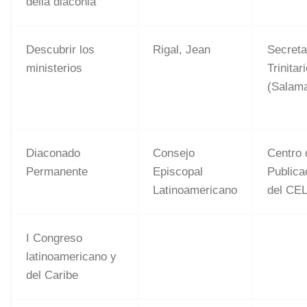
della diaconia
Descubrir los
Rigal, Jean
Secreta
ministerios
Trinitar
(Salam
Diaconado
Consejo
Centro 
Permanente
Episcopal
Publica
Latinoamericano
del CE
I Congreso
latinoamericano y
del Caribe