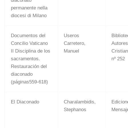
diaconato
permanente nella
diocesi di Milano
Documentos del
Useros
Bibliot
Concilio Vaticano
Carretero,
Autore
II Disciplina de los
Manuel
Cristia
sacramentos.
nº 252
Restauración del
diaconado
(páginas559-618)
El Diaconado
Charalambidis,
Edicion
Stephanos
Mensaje