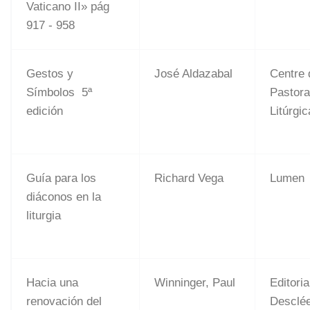
Vaticano II» pág
917 - 958
Gestos y
José Aldazabal
Centre 
Símbolos 5ª
Pastora
edición
Litúrgic
Guía para los
Richard Vega
Lumen
diáconos en la
liturgia
Hacia una
Winninger, Paul
Editoria
renovación del
Desclé