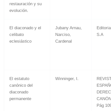
restauración y su
evolución.
El diaconado y el
Jubany Arnau,
Editoria
celibato
Narciso,
S.A
eclesiástico
Cardenal
El estatuto
Winninger, I.
REVIS
canónico del
ESPAÑ
diaconado
DERE
permanente
CANÓN
Pág 10