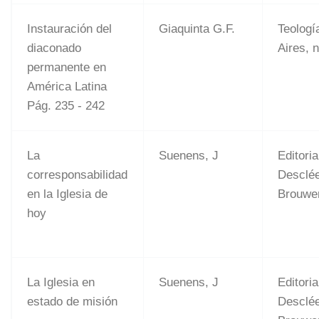
Instauración del
Giaquinta G.F.
Teologí
diaconado
Aires, n
permanente en
América Latina
Pág. 235 - 242
La
Suenens, J
Editoria
corresponsabilidad
Desclé
en la Iglesia de
Brouwer
hoy
La Iglesia en
Suenens, J
Editoria
estado de misión
Desclé