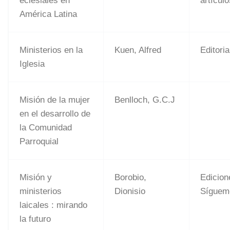
eclesiales en
artícul
América Latina
Ministerios en la
Kuen, Alfred
Editoria
Iglesia
Misión de la mujer
Benlloch, G.C.J
en el desarrollo de
la Comunidad
Parroquial
Misión y
Borobio,
Edicion
ministerios
Dionisio
Síguem
laicales : mirando
la futuro