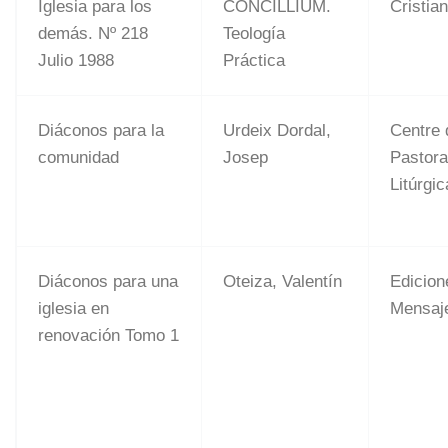
Iglesia para los
CONCILLIUM.
Cristia
demás. Nº 218
Teología
Julio 1988
Práctica
Diáconos para la
Urdeix Dordal,
Centre 
comunidad
Josep
Pastora
Litúrgic
Diáconos para una
Oteiza, Valentín
Edicion
iglesia en
Mensaje
renovación Tomo 1