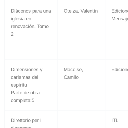
Diáconos para una
Oteiza, Valentín
Edicion
iglesia en
Mensaje
renovación. Tomo
2
Dimensiones y
Maccise,
Edicio
carismas del
Camilo
espíritu
Parte de obra
completa:5
Direttorio per il
ITL