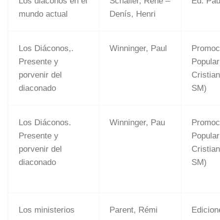
Los diáconos en el
Schaller, René –
Ed. Pau
mundo actual
Denís, Henri
Los Diáconos,.
Winninger, Paul
Promoc
Presente y
Popular
porvenir del
Cristia
diaconado
SM)
Los Diáconos.
Winninger, Pau
Promoc
Presente y
Popular
porvenir del
Cristia
diaconado
SM)
Los ministerios
Parent, Rémi
Edicion