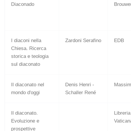
Diaconado
Brouwer
I diaconi nella
Zardoni Serafino
EDB
Chiesa. Ricerca
storica e teologia
sul diaconato
Il diaconato nel
Denis Henri -
Massi
mondo d'oggi
Schaller René
Il diaconato.
Libreria
Evoluzione e
Vatican
prospettive