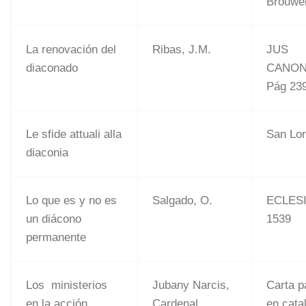
Brouwer
La renovación del
Ribas, J.M.
JUS
diaconado
CANON
Pág 239
Le sfide attuali alla
San Lo
diaconia
Lo que es y no es
Salgado, O.
ECLESI
un diácono
1539
permanente
Los ministerios
Jubany Narcis,
Carta p
en la acción
Cardenal
en cata