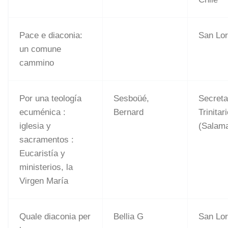
Pace e diaconia:
San Lo
un comune
cammino
Por una teología
Sesboüé,
Secreta
ecuménica :
Bernard
Trinitar
iglesia y
(Salam
sacramentos :
Eucaristía y
ministerios, la
Virgen María
Quale diaconia per
Bellia G
San Lo