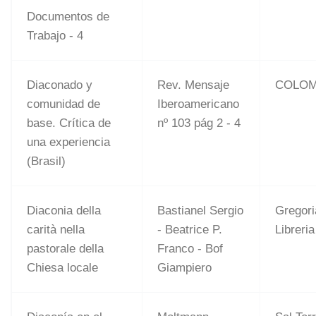
Documentos de
Trabajo - 4
Diaconado y
Rev. Mensaje
COLOM
comunidad de
Iberoamericano
base. Crítica de
nº 103 pág 2 - 4
una experiencia
(Brasil)
Diaconia della
Bastianel Sergio
Gregor
carità nella
- Beatrice P.
Libreria
pastorale della
Franco - Bof
Chiesa locale
Giampiero