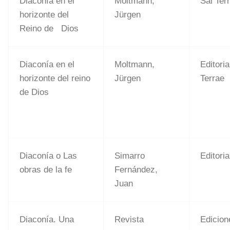
Diaconía en el
Moltmann,
Sal Ter
horizonte del
Jürgen
Reino de Dios
Diaconía en el
Moltmann,
Editoria
horizonte del reino
Jürgen
Terrae
de Dios
Diaconía o Las
Simarro
Editoria
obras de la fe
Fernández,
Juan
Diaconía. Una
Revista
Edicion