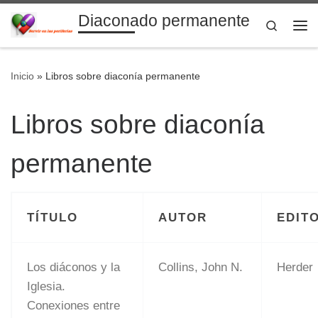
Diaconado permanente
Saltar al contenido
Search
Me
Inicio
»
Libros sobre diaconía permanente
Libros sobre diaconía
permanente
TÍTULO
AUTOR
EDIT
Los diáconos y la
Collins, John N.
Herder
Iglesia.
Conexiones entre