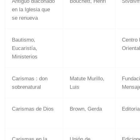
Antiguo diaconado
Bouchett, Henri
Stvdiv
en la Iglesia que
se renueva
Bautismo,
Centro 
Eucaristía,
Orienta
Ministerios
Carismas : don
Matute Murillo,
Fundac
sobrenatural
Luis
Mensaj
Carismas de Dios
Brown, Gerda
Editoria
Carismas en la
Unión de
Edicion