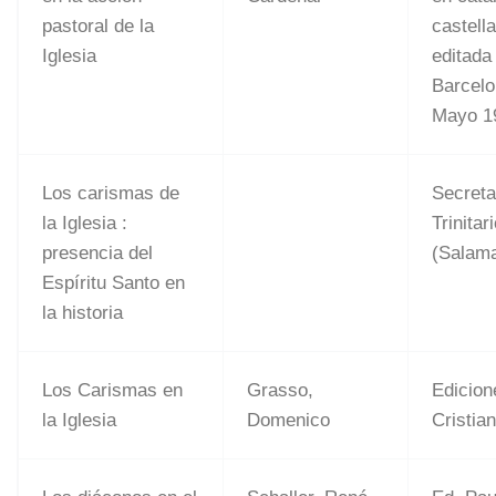
pastoral de la
castell
Iglesia
editada
Barcel
Mayo 1
Los carismas de
Secreta
la Iglesia :
Trinitar
presencia del
(Salam
Espíritu Santo en
la historia
Los Carismas en
Grasso,
Edicion
la Iglesia
Domenico
Cristia