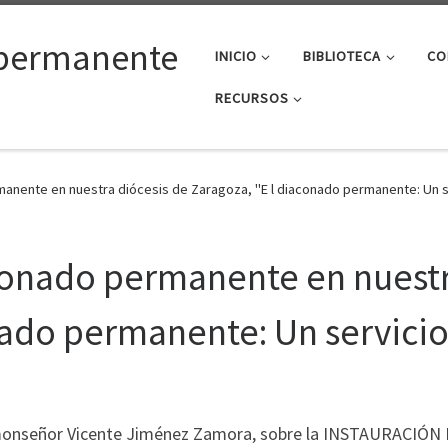
permanente
INICIO
BIBLIOTECA
CO
RECURSOS
manente en nuestra diócesis de Zaragoza, "E l diaconado permanente: Un se
conado permanente en nuestr
nado permanente: Un servicio 
a, monseñor Vicente Jiménez Zamora, sobre la INSTAURA