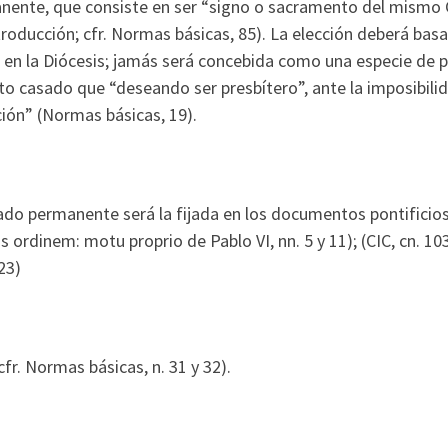
ente, que consiste en ser “signo o sacramento del mismo Cri
troducción; cfr. Normas básicas, 85). La elección deberá bas
 en la Diócesis; jamás será concebida como una especie de p
o casado que “deseando ser presbítero”, ante la imposibilid
ión” (Normas básicas, 19).
do permanente será la fijada en los documentos pontificios:
 ordinem: motu proprio de Pablo VI, nn. 5 y 11); (CIC, cn. 1
23)
fr. Normas básicas, n. 31 y 32).