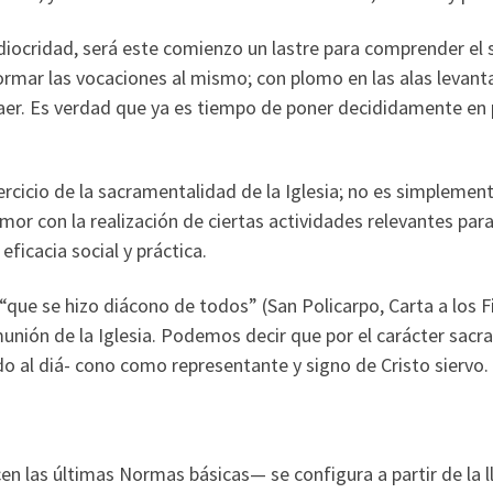
ocridad, será este comienzo un lastre para comprender el se
mar las vocaciones al mismo; con plomo en las alas levanta co
caer. Es verdad que ya es tiempo de poner decididamente en 
ercicio de la sacramentalidad de la Iglesia; no es simplemen
r con la realización de ciertas actividades relevantes para la
icacia social y práctica.
“que se hizo diácono de todos” (San Policarpo, Carta a los Fil
omunión de la Iglesia. Podemos decir que por el carácter sac
ado al diá- cono como representante y signo de Cristo siervo.
 las últimas Normas básicas— se configura a partir de la l