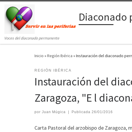
Saltar al contenido
Diaconado 
Voces del diaconado permanente
Inicio
»
Región Ibérica
»
Instauración del diaconado per
REGIÓN IBÉRICA
Instauración del dia
Zaragoza, "E l diaco
por
Juan Múgica
|
Publicada
26/01/2016
Carta Pastoral del arzobispo de Zaragoz