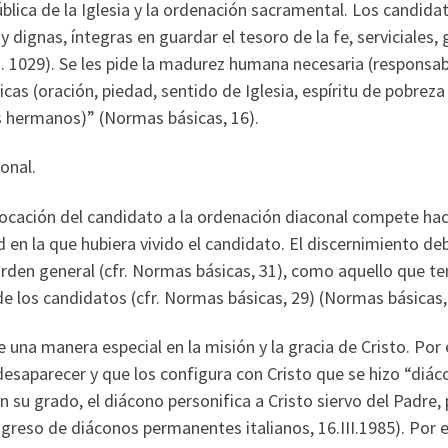
pública de la Iglesia y la ordenación sacramental. Los candi
y dignas, íntegras en guardar el tesoro de la fe, serviciales,
 cn. 1029). Se les pide la madurez humana necesaria (responsab
licas (oración, piedad, sentido de Iglesia, espíritu de pobreza
los hermanos)” (Normas básicas, 16).
onal.
 vocación del candidato a la ordenación diaconal compete hac
 en la que hubiera vivido el candidato. El discernimiento deb
orden general (cfr. Normas básicas, 31), como aquello que t
 de los candidatos (cfr. Normas básicas, 29) (Normas básicas,
e una manera especial en la misión y la gracia de Cristo. P
esaparecer y que los configura con Cristo que se hizo “diácon
n su grado, el diácono personifica a Cristo siervo del Padre, 
ngreso de diáconos permanentes italianos, 16.III.1985). Por