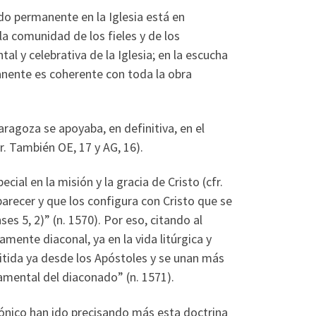
do permanente en la Iglesia está en
la comunidad de los fieles y de los
l y celebrativa de la Iglesia; en la escucha
anente es coherente con toda la obra
agoza se apoyaba, en definitiva, en el
r. También OE, 17 y AG, 16).
al en la misión y la gracia de Cristo (cfr.
arecer y que los configura con Cristo que se
nses 5, 2)” (n. 1570). Por eso, citando al
amente diaconal, ya en la vida litúrgica y
mitida ya desde los Apóstoles y se unan más
ramental del diaconado” (n. 1571).
nónico han ido precisando más esta doctrina