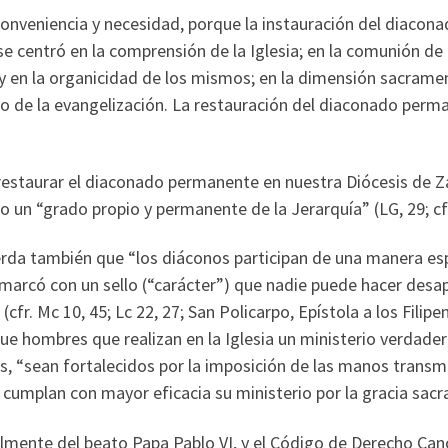
onveniencia y necesidad, porque la instauración del diacona
se centró en la comprensión de la Iglesia; en la comunión de 
y en la organicidad de los mismos; en la dimensión sacramenta
o de la evangelización. La restauración del diaconado perm
estaurar el diaconado permanente en nuestra Diócesis de Zar
mo un “grado propio y permanente de la Jerarquía” (LG, 29; cf
rda también que “los diáconos participan de una manera especi
 marcó con un sello (“carácter”) que nadie puede hacer desap
(cfr. Mc 10, 45; Lc 22, 27; San Policarpo, Epístola a los Filipe
 que hombres que realizan en la Iglesia un ministerio verdader
ivas, “sean fortalecidos por la imposición de las manos trans
e cumplan con mayor eficacia su ministerio por la gracia sac
cialmente del beato Papa Pablo VI, y el Código de Derecho Ca