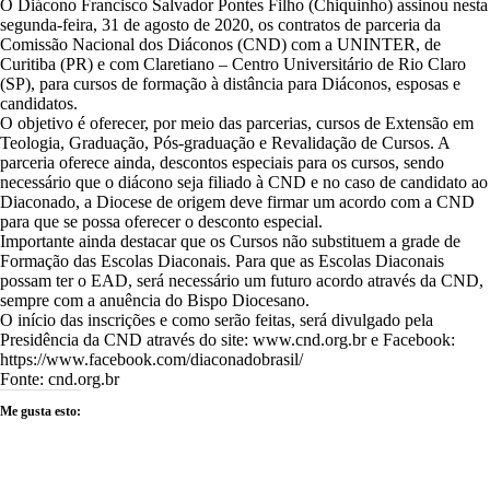
O Diácono Francisco Salvador Pontes Filho (Chiquinho) assinou nesta
segunda-feira, 31 de agosto de 2020, os contratos de parceria da
Comissão Nacional dos Diáconos (CND) com a UNINTER, de
Curitiba (PR) e com Claretiano – Centro Universitário de Rio Claro
(SP), para cursos de formação à distância para Diáconos, esposas e
candidatos.
O objetivo é oferecer, por meio das parcerias, cursos de Extensão em
Teologia, Graduação, Pós-graduação e Revalidação de Cursos. A
parceria oferece ainda, descontos especiais para os cursos, sendo
necessário que o diácono seja filiado à CND e no caso de candidato ao
Diaconado, a Diocese de origem deve firmar um acordo com a CND
para que se possa oferecer o desconto especial.
Importante ainda destacar que os Cursos não substituem a grade de
Formação das Escolas Diaconais. Para que as Escolas Diaconais
possam ter o EAD, será necessário um futuro acordo através da CND,
sempre com a anuência do Bispo Diocesano.
O início das inscrições e como serão feitas, será divulgado pela
Presidência da CND através do site: www.cnd.org.br e Facebook:
https://www.facebook.com/diaconadobrasil/
Fonte: cnd.org.br
Me gusta esto: