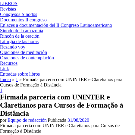
LIBROS
Revistas
Congresos-Sinodos
Documentos II congreso
Enlaces a documentación del II Congreso Latinoamericano
Sinodo de la amazonía
Rincón de la oración
Liturgia de las horas
Rezando voy
Oraciones de meditación
Oraciones de contemplación
Recursos
Link
Entradas sobre libros
Inicio
»
1
»
Firmada parceria com UNINTER e Claretianos para
Cursos de Formação à Distância
1
Firmada parceria com UNINTER e
Claretianos para Cursos de Formação à
Distância
por
Equipo de redacción
|
Publicada
31/08/2020
Firmada parceria com UNINTER e Claretianos para Cursos de
Formação à Distância