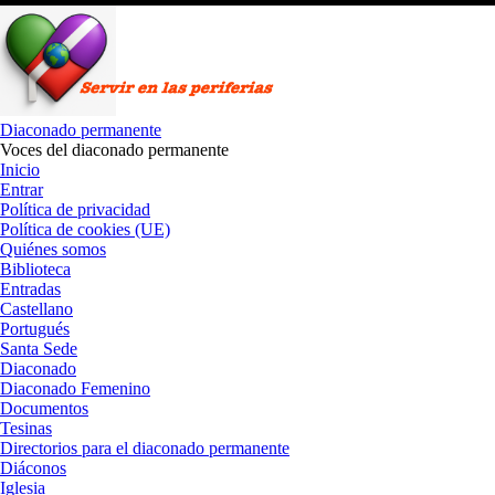
Saltar
al
contenido
Diaconado permanente
Voces del diaconado permanente
Inicio
Entrar
Política de privacidad
Política de cookies (UE)
Quiénes somos
Biblioteca
Entradas
Castellano
Portugués
Santa Sede
Diaconado
Diaconado Femenino
Documentos
Tesinas
Directorios para el diaconado permanente
Diáconos
Iglesia