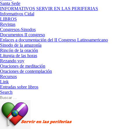
Santa Sede
INFORMATIVOS SERVIR EN LAS PERIFERIAS
Informativos Cidal
LIBROS
Revistas
Congresos-Sinodos
Documentos II congreso
Enlaces a documentación del II Congreso Latinoamericano
Sinodo de la amazonía
Rincón de la oración
Liturgia de las horas
Rezando voy
Oraciones de meditación
Oraciones de contemplación
Recursos
Link
Entradas sobre libros
Search
Buscar
Buscar
…