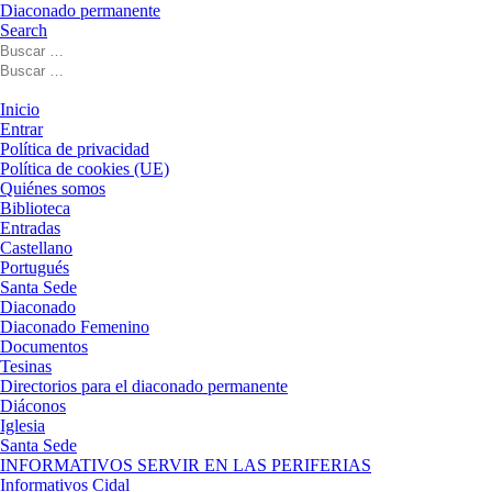
Diaconado permanente
Search
Buscar
Buscar
Buscar
…
Buscar
…
Menú
Inicio
Entrar
Política de privacidad
Política de cookies (UE)
Quiénes somos
Biblioteca
Entradas
Castellano
Portugués
Santa Sede
Diaconado
Diaconado Femenino
Documentos
Tesinas
Directorios para el diaconado permanente
Diáconos
Iglesia
Santa Sede
INFORMATIVOS SERVIR EN LAS PERIFERIAS
Informativos Cidal