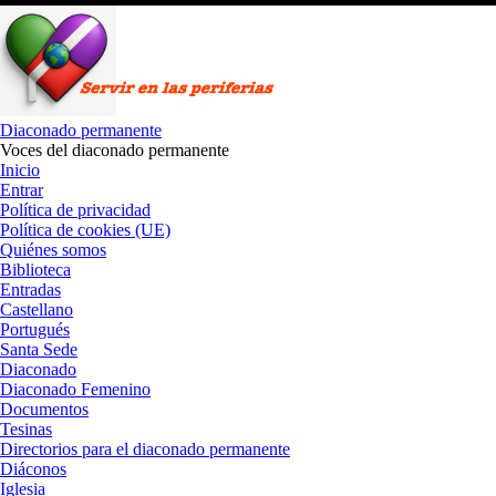
Saltar
al
contenido
Diaconado permanente
Voces del diaconado permanente
Inicio
Entrar
Política de privacidad
Política de cookies (UE)
Quiénes somos
Biblioteca
Entradas
Castellano
Portugués
Santa Sede
Diaconado
Diaconado Femenino
Documentos
Tesinas
Directorios para el diaconado permanente
Diáconos
Iglesia