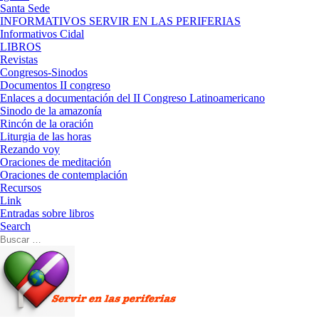
Santa Sede
INFORMATIVOS SERVIR EN LAS PERIFERIAS
Informativos Cidal
LIBROS
Revistas
Congresos-Sinodos
Documentos II congreso
Enlaces a documentación del II Congreso Latinoamericano
Sinodo de la amazonía
Rincón de la oración
Liturgia de las horas
Rezando voy
Oraciones de meditación
Oraciones de contemplación
Recursos
Link
Entradas sobre libros
Search
Buscar
Buscar
…