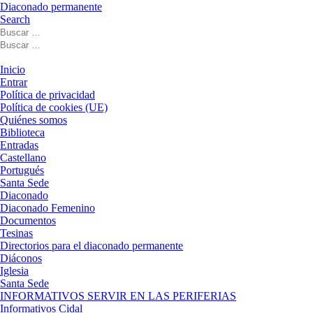
Diaconado permanente
Search
Buscar
Buscar
Buscar
…
Buscar
…
Menú
Inicio
Entrar
Política de privacidad
Política de cookies (UE)
Quiénes somos
Biblioteca
Entradas
Castellano
Portugués
Santa Sede
Diaconado
Diaconado Femenino
Documentos
Tesinas
Directorios para el diaconado permanente
Diáconos
Iglesia
Santa Sede
INFORMATIVOS SERVIR EN LAS PERIFERIAS
Informativos Cidal