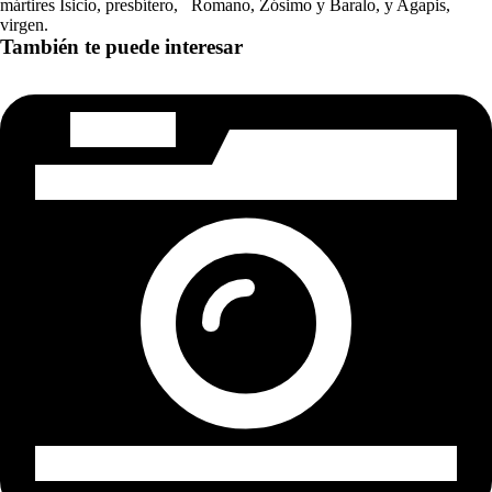
mártires Isicio, presbítero, Romano, Zósimo y Baralo, y Agapis,
virgen.
También te puede interesar