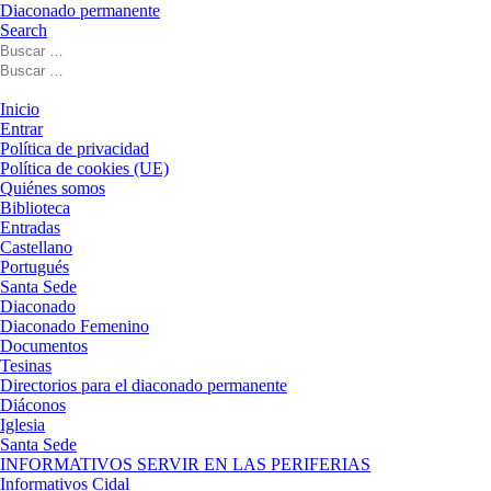
Diaconado permanente
Search
Buscar
Buscar
Buscar
…
Buscar
…
Menú
Inicio
Entrar
Política de privacidad
Política de cookies (UE)
Quiénes somos
Biblioteca
Entradas
Castellano
Portugués
Santa Sede
Diaconado
Diaconado Femenino
Documentos
Tesinas
Directorios para el diaconado permanente
Diáconos
Iglesia
Santa Sede
INFORMATIVOS SERVIR EN LAS PERIFERIAS
Informativos Cidal