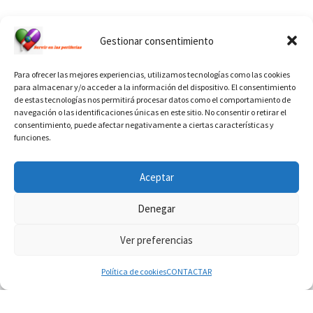
Ver calendario de santos diáconos.
Gestionar consentimiento
Para ofrecer las mejores experiencias, utilizamos tecnologías como las cookies
para almacenar y/o acceder a la información del dispositivo. El consentimiento
de estas tecnologías nos permitirá procesar datos como el comportamiento de
navegación o las identificaciones únicas en este sitio. No consentir o retirar el
consentimiento, puede afectar negativamente a ciertas características y
funciones.
INFORMACIÓN VATICANO
Aceptar
Denegar
Ver preferencias
© 2026
Diaconado permanente
– Todos los derechos reservados
Funciona con
WP
– Diseñado con el
Tema Customizr
Política de cookies
CONTACTAR