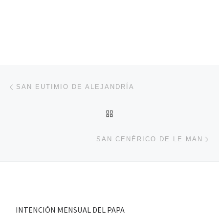
Navegación de entradas
Entrada anterior
SAN EUTIMIO DE ALEJANDRÍA
VOLVER A LA LISTA DE 
En
SAN CENÉRICO DE LE MAN
INTENCIÓN MENSUAL DEL PAPA