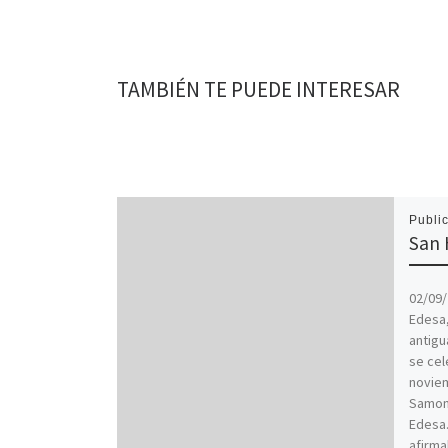
TAMBIÉN TE PUEDE INTERESAR
Publi
San 
02/09/
Edesa,
antigu
se cel
noviem
Samona
Edesa.
afirma