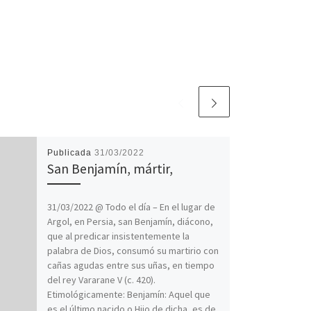
Publicada
31/03/2022
San Benjamín, mártir,
31/03/2022 @ Todo el día – En el lugar de
Argol, en Persia, san Benjamín, diácono,
que al predicar insistentemente la
palabra de Dios, consumó su martirio con
cañas agudas entre sus uñas, en tiempo
del rey Vararane V (c. 420).
Etimológicamente: Benjamín: Aquel que
es el último nacido o Hijo de dicha, es de