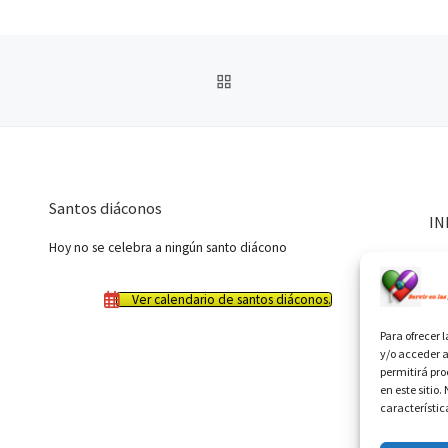
VOLVER A LA LISTA DE 
Santos diáconos
IN
Hoy no se celebra a ningún santo diácono
Ver calendario de santos diáconos.
Para ofrecer 
y/o acceder a
permitirá pr
en este sitio
característic