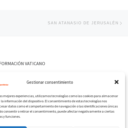
En
ENTRADAS
SAN ATANASIO DE JERUSALÉN
FORMACIÓN VATICANO
Gestionar consentimiento
las mejores experiencias, utilizamos tecnologías como las cookies para almacenar
 la información del dispositivo. El consentimiento de estas tecnologías nos
ocesar datos como el comportamiento de navegación o las identificaciones únicas
. No consentir o retirar el consentimiento, puede afectar negativamente a ciertas
as y funciones.