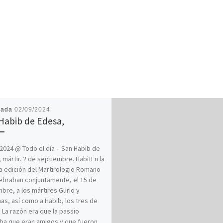
cada
02/09/2024
Habib de Edesa,
2024 @ Todo el día – San Habib de
 mártir. 2 de septiembre. HabitEn la
a edición del Martirologio Romano
ebraban conjuntamente, el 15 de
bre, a los mártires Gurio y
s, así como a Habib, los tres de
 La razón era que la passio
ba que eran amigos y que fueron