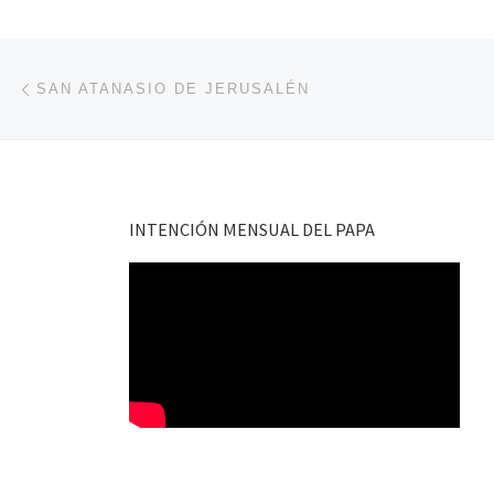
Navegación de entradas
Entrada anterior
SAN ATANASIO DE JERUSALÉN
INTENCIÓN MENSUAL DEL PAPA