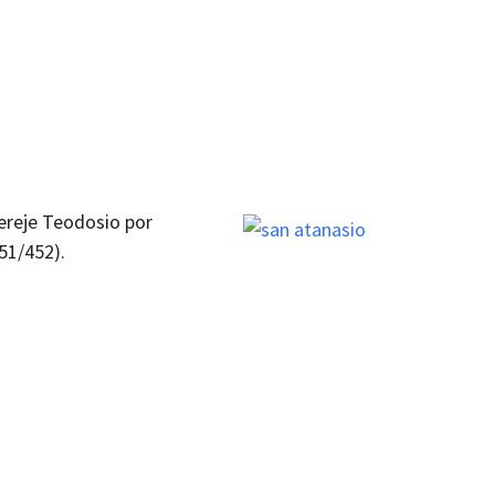
hereje Teodosio por
51/452).