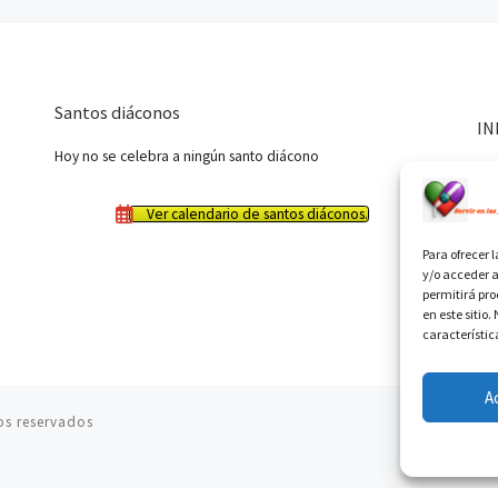
Santos diáconos
IN
Hoy no se celebra a ningún santo diácono
Ver calendario de santos diáconos.
Para ofrecer 
y/o acceder a
permitirá pr
en este sitio
característic
A
os reservados