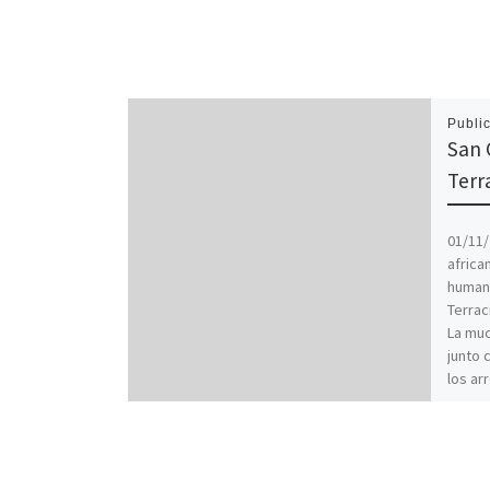
Publi
San 
Terr
01/11/
africa
human
Terraci
La mu
junto 
los ar
siglo 