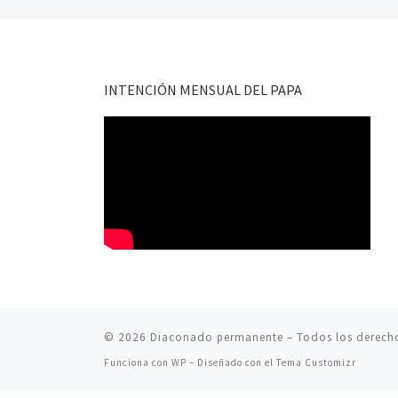
INTENCIÓN MENSUAL DEL PAPA
© 2026
Diaconado permanente
– Todos los derech
Funciona con
WP
– Diseñado con el
Tema Customizr