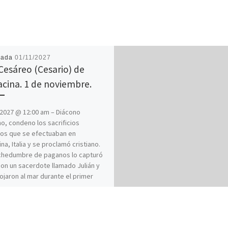
cada
01/11/2027
Cesáreo (Cesario) de
acina. 1 de noviembre.
2027 @ 12:00 am – Diácono
no, condeno los sacrificios
os que se efectuaban en
na, Italia y se proclamó cristiano.
chedumbre de paganos lo capturó
con un sacerdote llamado Julián y
rojaron al mar durante el primer
de nuestra era.