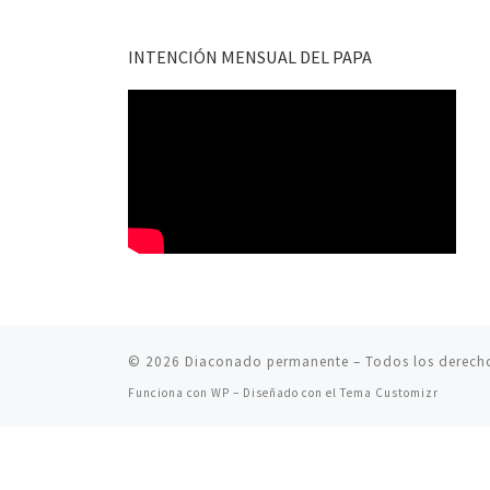
INTENCIÓN MENSUAL DEL PAPA
© 2026
Diaconado permanente
– Todos los derech
Funciona con
WP
– Diseñado con el
Tema Customizr