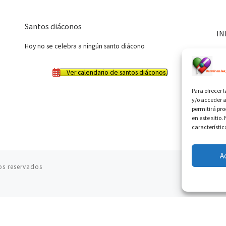
Santos diáconos
IN
Hoy no se celebra a ningún santo diácono
Ver calendario de santos diáconos.
Para ofrecer 
y/o acceder a
permitirá pr
en este sitio
característic
A
os reservados