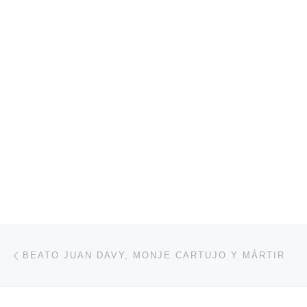
Navegación de entradas
Entrada anterior
BEATO JUAN DAVY, MONJE CARTUJO Y MÁRTIR