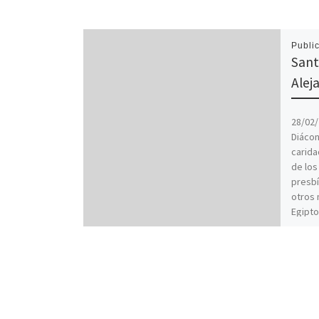
Publi
Sant
Alej
28/02/
Diácon
carida
de los
presbí
otros 
Egipto
Galien
epidem
los en
motivo