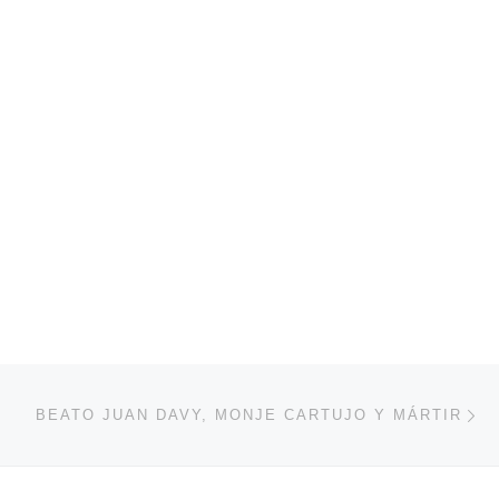
En
ENTRADAS
BEATO JUAN DAVY, MONJE CARTUJO Y MÁRTIR