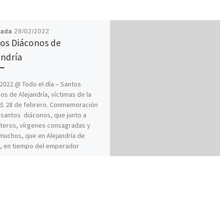
cada
28/02/2022
os Diáconos de
andría
2022 @ Todo el día – Santos
os de Alejandría, víctimas de la
d. 28 de febrero. Conmemoración
 santos diáconos, que junto a
teros, vírgenes consagradas y
muchos, que en Alejandría de
, en tiempo del emperador
o, al declararse una gravísima
ia, se entregaron al servicio de
fermos hasta morir ellos mismos,
 por el cual la […]