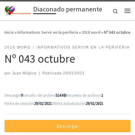
Diaconado permanente
Saltar al contenido
Search
Me
Inicio
»
Informativos Servir en la periferia
»
2018 word
»
Nº 043 octubre
2018 WORD
INFORMATIVOS SERVIR EN LA PERIFERIA
Nº 043 octubre
por
Juan Múgica
|
Publicada
29/01/2021
Descargar
9
Tamaño del archivo
514 KB
Recuento de archivos
1
Fecha de creación
29/01/2021
Última actualización
29/01/2021
Descargar