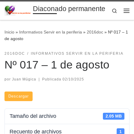
Diaconado permanente
Saltar al contenido
Search
Me
Inicio
»
Informativos Servir en la periferia
»
2016doc
»
Nº 017 – 1
de agosto
2016DOC
INFORMATIVOS SERVIR EN LA PERIFERIA
Nº 017 – 1 de agosto
por
Juan Múgica
|
Publicada
02/10/2025
Descargar
Tamaño del archivo
2.05 MB
Recuento de archivos
1