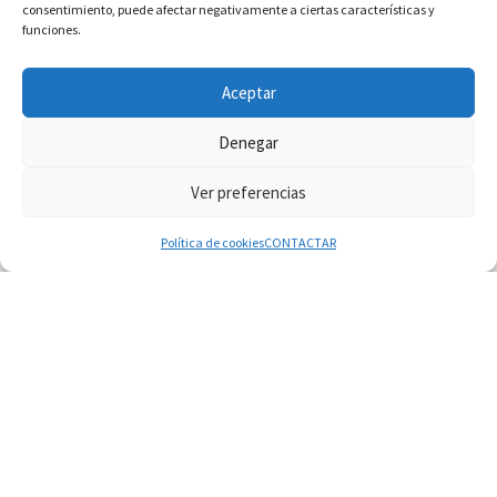
consentimiento, puede afectar negativamente a ciertas características y
funciones.
INFORMACIÓN VATICANO
Aceptar
Denegar
Ver preferencias
© 2026
Diaconado permanente
– Todos los derechos reservados
Funciona con
WP
– Diseñado con el
Tema Customizr
Política de cookies
CONTACTAR
07.08.2026
Filipinas: el Vicariato Apostólico de Calapán se
convierte en diócesis
07.08.2026
Honduras: Los desplazados invisibles de una
crisis olvidada
07.08.2026