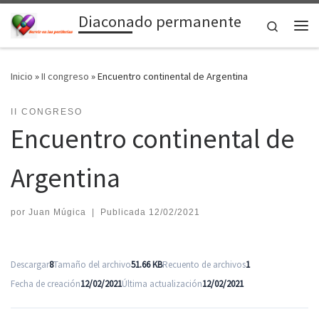
Diaconado permanente
Saltar al contenido
Search
Me
Inicio
»
II congreso
»
Encuentro continental de Argentina
II CONGRESO
Encuentro continental de
Argentina
por
Juan Múgica
|
Publicada
12/02/2021
Descargar
8
Tamaño del archivo
51.66 KB
Recuento de archivos
1
Fecha de creación
12/02/2021
Última actualización
12/02/2021