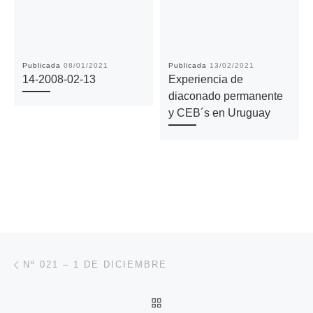
Publicada
08/01/2021
Publicada
13/02/2021
14-2008-02-13
Experiencia de
diaconado permanente
y CEB´s en Uruguay
Navegación de entradas
Entrada anterior
Nº 021 – 1 DE DICIEMBRE
VOLVER A LA LISTA DE 