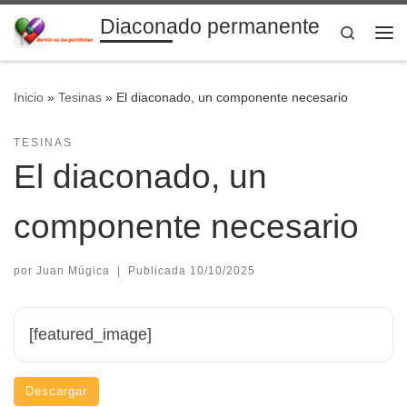
Diaconado permanente
Saltar al contenido
Search
Me
Inicio
»
Tesinas
»
El diaconado, un componente necesario
TESINAS
El diaconado, un
componente necesario
por
Juan Múgica
|
Publicada
10/10/2025
[featured_image]
Descargar