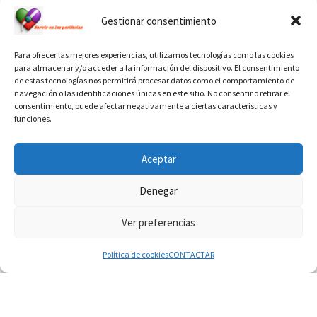
Ver calendario de santos diáconos.
Gestionar consentimiento
Para ofrecer las mejores experiencias, utilizamos tecnologías como las cookies
para almacenar y/o acceder a la información del dispositivo. El consentimiento
de estas tecnologías nos permitirá procesar datos como el comportamiento de
navegación o las identificaciones únicas en este sitio. No consentir o retirar el
consentimiento, puede afectar negativamente a ciertas características y
funciones.
INFORMACIÓN VATICANO
Aceptar
Denegar
Ver preferencias
© 2026
Diaconado permanente
– Todos los derechos reservados
Funciona con
WP
– Diseñado con el
Tema Customizr
Política de cookies
CONTACTAR