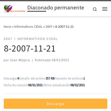
Diaconado permanente
Saltar al contenido
Search
Me
Inicio
»
Informativos CIDAL
»
2007
»
8-2007-11-21
2007
INFORMATIVOS CIDAL
8-2007-11-21
por
Juan Múgica
|
Publicada
08/01/2021
Descargar
4
Tamaño del archivo
357 KB
Recuento de archivos
1
Fecha de creación
08/01/2021
Última actualización
08/02/2021
Descargar