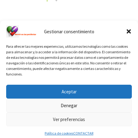
Ver calendario de santos diáconos.
Gestionar consentimiento
Para ofrecer las mejores experiencias, utilizamos tecnologías como las cookies
para almacenar y/o acceder a la información del dispositivo. El consentimiento
de estas tecnologías nos permitirá procesar datos como el comportamiento de
navegación o las identificaciones únicas en este sitio. No consentir o retirar el
consentimiento, puede afectar negativamente a ciertas características y
funciones.
INFORMACIÓN VATICANO
Aceptar
Denegar
Ver preferencias
© 2026
Diaconado permanente
– Todos los derechos reservados
Funciona con
WP
– Diseñado con el
Tema Customizr
Política de cookies
CONTACTAR