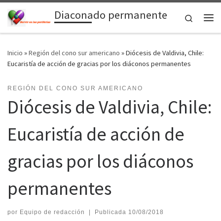
Diaconado permanente
Saltar al contenido
Search
Me
Inicio
»
Región del cono sur americano
»
Diócesis de Valdivia, Chile:
Eucaristía de acción de gracias por los diáconos permanentes
REGIÓN DEL CONO SUR AMERICANO
Diócesis de Valdivia, Chile:
Eucaristía de acción de
gracias por los diáconos
permanentes
por
Equipo de redacción
|
Publicada
10/08/2018